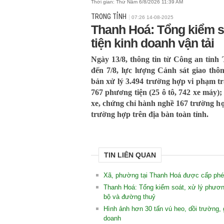
Thời gian:
Thứ Năm 6/8/2026 11:39 AM
TRONG TỈNH
07:26 14-08-2025
Thanh Hoá: Tổng kiểm s
tiện kinh doanh vận tải
Ngày 13/8, thông tin từ Công an tỉnh 
đến 7/8, lực lượng Cảnh sát giao thô
bản xử lý 3.494 trường hợp vi phạm trậ
767 phương tiện (25 ô tô, 742 xe máy);
xe, chứng chỉ hành nghề 167 trường hợp
trường hợp trên địa bàn toàn tỉnh.
TIN LIÊN QUAN
Xã, phường tại Thanh Hoá được cấp phép
Thanh Hoá: Tổng kiểm soát, xử lý phương
bộ và đường thuỷ
Hình ảnh hơn 30 tấn vú heo, dồi trường, 
doanh