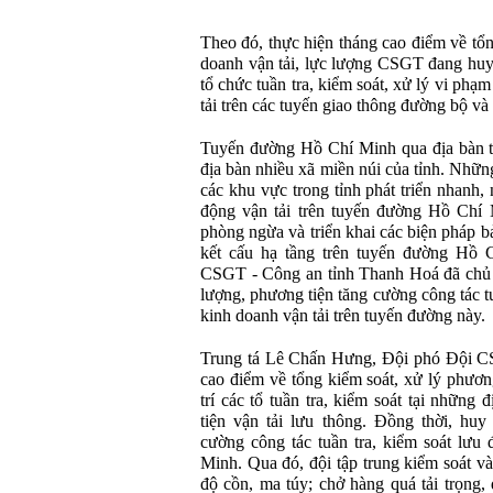
Theo đó, thực hiện tháng cao điểm về tổn
doanh vận tải, lực lượng CSGT đang huy 
tổ chức tuần tra, kiểm soát, xử lý vi phạ
tải trên các tuyến giao thông đường bộ và
Tuyến đường Hồ Chí Minh qua địa bàn tỉ
địa bàn nhiều xã miền núi của tỉnh. Nhữn
các khu vực trong tỉnh phát triển nhanh, n
động vận tải trên tuyến đường Hồ Chí
phòng ngừa và triển khai các biện pháp bả
kết cấu hạ tầng trên tuyến đường Hồ
CSGT - Công an tỉnh Thanh Hoá đã chủ đ
lượng, phương tiện tăng cường công tác tu
kinh doanh vận tải trên tuyến đường này.
Trung tá Lê Chấn Hưng, Đội phó Đội CS
cao điểm về tổng kiểm soát, xử lý phương
trí các tổ tuần tra, kiểm soát tại những
tiện vận tải lưu thông. Đồng thời, huy
cường công tác tuần tra, kiểm soát lưu
Minh. Qua đó, đội tập trung kiểm soát v
độ cồn, ma túy; chở hàng quá tải trọng,