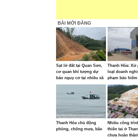
BÀI MỚI ĐĂNG
Sạt lở đất tại Quan Sơn,
Thanh Hóa: Xử 
cơ quan khí tượng dự
loạt doanh nghi
báo nguy cơ tại nhiều xã
phạm bảo hiểm 
khác
bảo hiểm y tế
Thanh Hóa chủ động
Nhiều công trì
phòng, chống mưa, bão
thiên tai ở Tha
chưa hoàn thàn