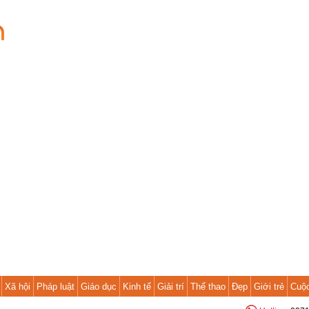
Xã hội
Pháp luật
Giáo dục
Kinh tế
Giải trí
Thể thao
Đẹp
Giới trẻ
Cuộ