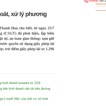
Hotline
: 097
oát, xử lý phương
Thanh Hoá cho biết, từ ngày 25/7
ng (CSGT) đã phát hiện, lập biên
t tự, an toàn giao thông; tạm giữ
 tước quyền sử dụng giấy phép lái
; trừ điểm giấy phép lái xe 1.296
 kinh doanh karaoke từ 22/8
 tiện kinh doanh vận tải trên đường
gà ủ muối 'bẩn' của một cơ sở kinh