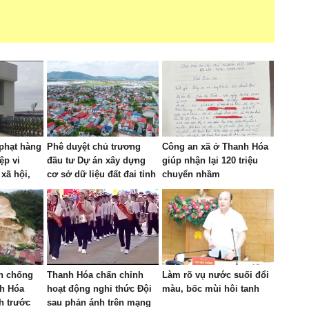
phạt hàng
Phê duyệt chủ trương
Công an xã ở Thanh Hóa
ệp vi
đầu tư Dự án xây dựng
giúp nhận lại 120 triệu
xã hội,
cơ sở dữ liệu đất đai tỉnh
chuyển nhầm
Thanh Hóa
nh chống
Thanh Hóa chấn chỉnh
Làm rõ vụ nước suối đổi
nh Hóa
hoạt động nghi thức Đội
màu, bốc mùi hôi tanh
h trước
sau phản ánh trên mạng