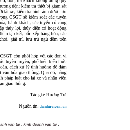
đỗ, đón, trả khách không đúng quy
ương tiện; kiểm tra thiết bị giám sát
ời lái xe; kiểm tra hình ảnh được lưu
 lượng CSGT sẽ kiểm soát các tuyến
hóa, hành khách; các tuyến có cảng
ập thủy lợi, thủy điện có hoạt động
điểm tập kết, bốc xếp hàng hóa; các
hơi, giải trí, lưu trú ngủ đêm trên
g CSGT còn phối hợp với các đơn vị
hức tuyên truyền, phổ biến kiến thức
 toàn, cách xử lý tình huống để đảm
ốt văn hóa giao thông. Qua đó, nâng
h pháp luật cho lái xe và nhân viên
nạn giao thông.
Tác giả:
Hương Trà
Nguồn tin
: thanhtra.com.vn
,
,
anh vận tải
kinh doanh vận tải