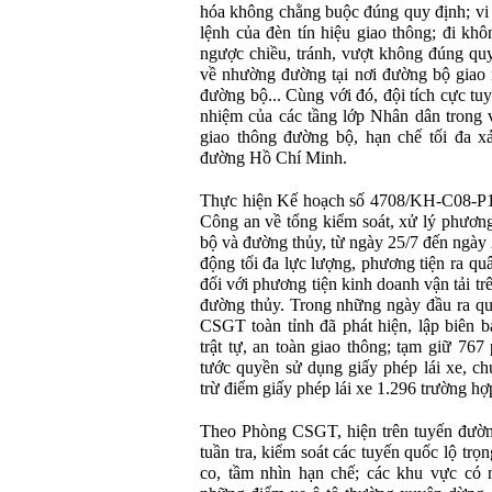
hóa không chằng buộc đúng quy định; vi
lệnh của đèn tín hiệu giao thông; đi kh
ngược chiều, tránh, vượt không đúng quy
về nhường đường tại nơi đường bộ giao 
đường bộ... Cùng với đó, đội tích cực tu
nhiệm của các tầng lớp Nhân dân trong v
giao thông đường bộ, hạn chế tối đa xả
đường Hồ Chí Minh.
Thực hiện Kế hoạch số 4708/KH-C08-P1
Công an về tổng kiểm soát, xử lý phương
bộ và đường thủy, từ ngày 25/7 đến ngày
động tối đa lực lượng, phương tiện ra quâ
đối với phương tiện kinh doanh vận tải t
đường thủy. Trong những ngày đầu ra quâ
CSGT toàn tỉnh đã phát hiện, lập biên 
trật tự, an toàn giao thông; tạm giữ 767
tước quyền sử dụng giấy phép lái xe, c
trừ điểm giấy phép lái xe 1.296 trường hợp
Theo Phòng CSGT, hiện trên tuyến đườn
tuần tra, kiểm soát các tuyến quốc lộ tr
co, tầm nhìn hạn chế; các khu vực có n