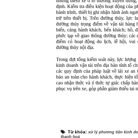
những điểm xe ô tô thường xuyên dừng, 
định. Kiểm tra điều kiện hoạt động của ph
hành trình, thiết bị ghi nhận hình ảnh ngư
trữ trên thiết bị. Trên đường thủy, lực
đường thủy trọng điểm về vận tải hàng 
biển, cảng hành khách, bến khách; hồ, đ
phức tạp về giao thông đường thủy; các 
điểm có hoạt động du lịch, lễ hội, vui c
đường thủy nội địa.
Trong đợt tổng kiểm soát này, lực lượn
kinh doanh vận tải trên địa bàn tỉnh tổ c
các quy định của pháp luật về lái xe an
bảo an toàn cho hành khách, thực hiện t
cao nhận thức và ý thức tự giác chấp hàn
phục vụ trên xe, góp phần giảm thiểu tai 
Từ khóa:
xử lý phương tiện kinh do
thanh hoá