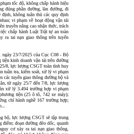
 phạm tốc độ, không chấp hành hiệu
ông đúng phần đường, làn đường, đi
 định, không tuân thủ các quy định
nhau; vi phạm về hoạt động vận tải
yên truyền nâng cao nhận thức, trách
iệc chấp hành Luật Trật tự an toàn
y ra tai nạn giao thông trên tuyến
 ngày 23/7/2025 của Cục C08 - Bộ
 tiện kinh doanh vận tải trên đường
 25/8, lực lượng CSGT toàn tỉnh huy
n tuần tra, kiểm soát, xử lý vi phạm
rên các tuyến giao thông đường bộ và
n, từ ngày 25/7 đến 7/8, lực lượng
bản xử lý 3.494 trường hợp vi phạm
 phương tiện (25 ô tô, 742 xe máy);
hứng chỉ hành nghề 167 trường hợp;
...
g bộ, lực lượng CSGT sẽ tập trung
ọng điểm; đoạn đường đèo dốc, quanh
guy cơ xảy ra tai nạn giao thông,