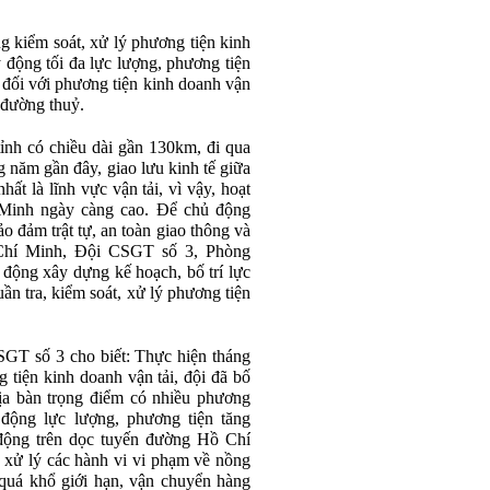
g kiểm soát, xử lý phương tiện kinh
động tối đa lực lượng, phương tiện
m đối với phương tiện kinh doanh vận
 đường thuỷ.
nh có chiều dài gần 130km, đi qua
g năm gần đây, giao lưu kinh tế giữa
hất là lĩnh vực vận tải, vì vậy, hoạt
 Minh ngày càng cao. Để chủ động
o đảm trật tự, an toàn giao thông và
 Chí Minh, Đội CSGT số 3, Phòng
ộng xây dựng kế hoạch, bố trí lực
ần tra, kiểm soát, xử lý phương tiện
GT số 3 cho biết: Thực hiện tháng
 tiện kinh doanh vận tải, đội đã bố
 địa bàn trọng điểm có nhiều phương
 động lực lượng, phương tiện tăng
 động trên dọc tuyến đường Hồ Chí
à xử lý các hành vi vi phạm về nồng
 quá khổ giới hạn, vận chuyển hàng