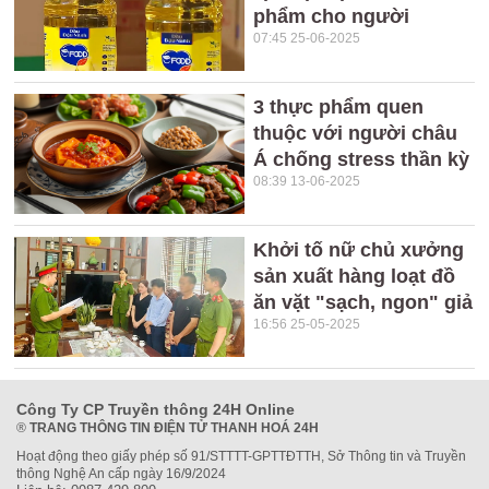
phẩm cho người
07:45 25-06-2025
3 thực phẩm quen
thuộc với người châu
Á chống stress thần kỳ
08:39 13-06-2025
Khởi tố nữ chủ xưởng
sản xuất hàng loạt đồ
ăn vặt "sạch, ngon" giả
16:56 25-05-2025
Công Ty CP Truyền thông 24H Online
®
TRANG THÔNG TIN ĐIỆN TỬ THANH HOÁ 24H
Hoạt động theo giấy phép số 91/STTTT-GPTTĐTTH, Sở Thông tin và Truyền
thông Nghệ An cấp ngày 16/9/2024