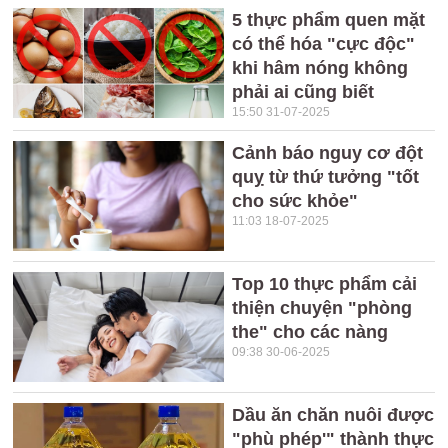
5 thực phẩm quen mặt
có thể hóa "cực độc"
khi hâm nóng không
phải ai cũng biết
15:50 31-07-2025
Cảnh báo nguy cơ đột
quỵ từ thứ tưởng "tốt
cho sức khỏe"
11:03 18-07-2025
Top 10 thực phẩm cải
thiện chuyện "phòng
the" cho các nàng
09:38 30-06-2025
Dầu ăn chăn nuôi được
"phù phép'" thành thực