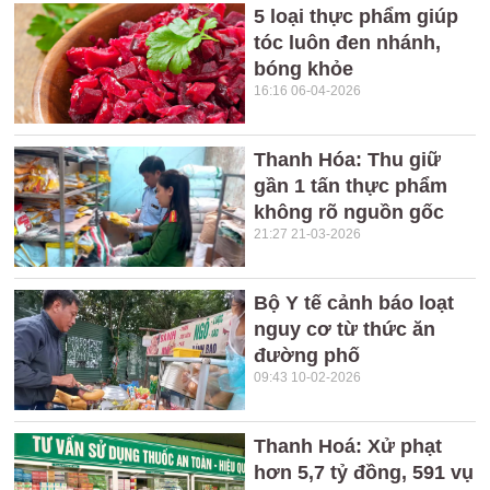
5 loại thực phẩm giúp
tóc luôn đen nhánh,
bóng khỏe
16:16 06-04-2026
Thanh Hóa: Thu giữ
gần 1 tấn thực phẩm
không rõ nguồn gốc
21:27 21-03-2026
Bộ Y tế cảnh báo loạt
nguy cơ từ thức ăn
đường phố
09:43 10-02-2026
Thanh Hoá: Xử phạt
hơn 5,7 tỷ đồng, 591 vụ