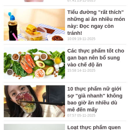
07:41 23-11-2025
Tiểu đường "rất thích"
những ai ăn nhiều món
này: Đọc ngay còn
tránh!
10:09 19-11-2025
Các thực phẩm tốt cho
gan bạn nên bổ sung
vào chế độ ăn
15:58 14-11-2025
10 thực phẩm nữ giới
sợ "già nhanh" không
bao giờ ăn nhiều dù
mê đến mấy
07:57 05-11-2025
Loạt thực phẩm quen