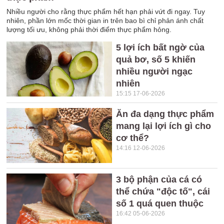
Nhiều người cho rằng thực phẩm hết hạn phải vứt đi ngay. Tuy
nhiên, phần lớn mốc thời gian in trên bao bì chỉ phản ánh chất
lượng tối ưu, không phải thời điểm thực phẩm hỏng.
5 lợi ích bất ngờ của
quả bơ, số 5 khiến
nhiều người ngạc
nhiên
15:15 17-06-2026
Ăn đa dạng thực phẩm
mang lại lợi ích gì cho
cơ thể?
14:16 12-06-2026
3 bộ phận của cá có
thể chứa "độc tố", cái
số 1 quá quen thuộc
16:42 05-06-2026