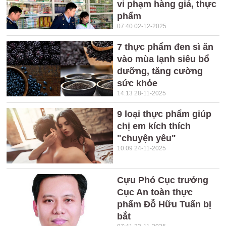
vi phạm hàng giả, thực
phẩm
07:40 02-12-2025
7 thực phẩm đen sì ăn
vào mùa lạnh siêu bổ
dưỡng, tăng cường
sức khỏe
14:13 28-11-2025
9 loại thực phẩm giúp
chị em kích thích
"chuyện yêu"
10:09 24-11-2025
Cựu Phó Cục trưởng
Cục An toàn thực
phẩm Đỗ Hữu Tuấn bị
bắt