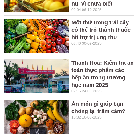
hụi vì chưa biết
09:04 06-10-2025
Một thứ trong trái cây
có thể trở thành thuốc
hỗ trợ trị ung thư
08:40 30-09-2025
Thanh Hoá: Kiểm tra an
toàn thực phẩm các
bếp ăn trong trường
học năm 2025
07:15 24-09-2025
Ăn món gì giúp bạn
chống lại trầm cảm?
10:32 16-08-2025