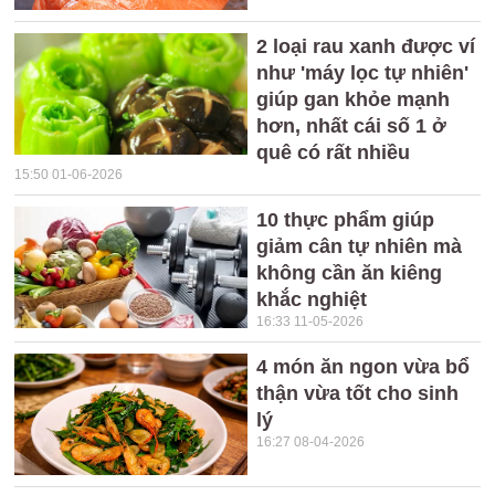
2 loại rau xanh được ví
như 'máy lọc tự nhiên'
giúp gan khỏe mạnh
hơn, nhất cái số 1 ở
quê có rất nhiều
15:50 01-06-2026
10 thực phẩm giúp
giảm cân tự nhiên mà
không cần ăn kiêng
khắc nghiệt
16:33 11-05-2026
4 món ăn ngon vừa bổ
thận vừa tốt cho sinh
lý
16:27 08-04-2026