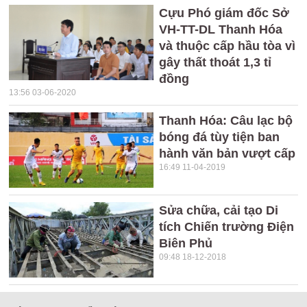
Cựu Phó giám đốc Sở
VH-TT-DL Thanh Hóa
và thuộc cấp hầu tòa vì
gây thất thoát 1,3 tỉ
đồng
13:56 03-06-2020
Thanh Hóa: Câu lạc bộ
bóng đá tùy tiện ban
hành văn bản vượt cấp
16:49 11-04-2019
Sửa chữa, cải tạo Di
tích Chiến trường Điện
Biên Phủ
09:48 18-12-2018