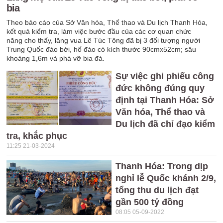
bia
Theo báo cáo của Sở Văn hóa, Thể thao và Du lịch Thanh Hóa,
kết quả kiểm tra, làm việc bước đầu của các cơ quan chức
năng cho thấy, lăng vua Lê Túc Tông đã bị 3 đối tượng người
Trung Quốc đào bới, hố đào có kích thước 90cmx52cm; sâu
khoảng 1,6m và phá vỡ bia đá.
Sự việc ghi phiếu công
đức không đúng quy
định tại Thanh Hóa: Sở
Văn hóa, Thể thao và
Du lịch đã chỉ đạo kiểm
tra, khắc phục
11:25 21-03-2024
Thanh Hóa: Trong dịp
nghỉ lễ Quốc khánh 2/9,
tổng thu du lịch đạt
gần 500 tỷ đồng
08:05 05-09-2022