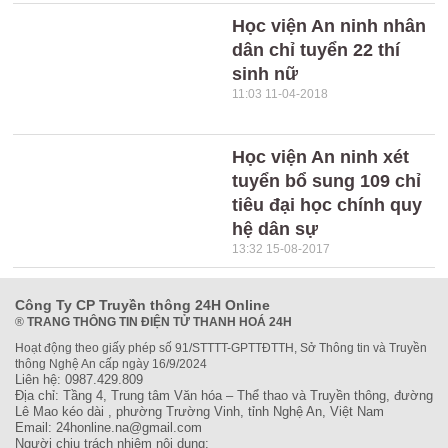
Học viện An ninh nhân
dân chỉ tuyển 22 thí
sinh nữ
11:03 11-04-2018
Học viện An ninh xét
tuyển bổ sung 109 chỉ
tiêu đại học chính quy
hệ dân sự
13:32 15-08-2017
Công Ty CP Truyền thông 24H Online
®
TRANG THÔNG TIN ĐIỆN TỬ THANH HOÁ 24H
Hoạt động theo giấy phép số 91/STTTT-GPTTĐTTH, Sở Thông tin và Truyền
thông Nghệ An cấp ngày 16/9/2024
Liên hệ: 0987.429.809
Địa chỉ: Tầng 4, Trung tâm Văn hóa – Thể thao và Truyền thông, đường
Lê Mao kéo dài , phường Trường Vinh, tỉnh Nghệ An, Việt Nam
Email: 24honline.na@gmail.com
Người chịu trách nhiệm nội dung: