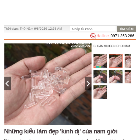
Thời gian:
Thứ Năm 6/8/2026 12:58 AM
Hotline
: 0971.353.286
Những kiểu làm đẹp 'kinh dị' của nam giới