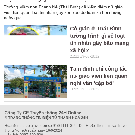
Trường Mầm non Thanh Nê (Thái Bình) đã kiểm điểm nữ giáo
viên liên quan loạt tin nhắn gây xôn xao dư luận xã hội những
ngày qua.
Cô giáo ở Thái Bình
tường trình gì về loạt
tin nhắn gây bão mạng
xã hội?
21:22 19-08-2022
Tạm đình chỉ công tác
nữ giáo viên liên quan
nghi vấn 'cặp bồ'
16:35 19-08-2022
Công Ty CP Truyền thông 24H Online
®
TRANG THÔNG TIN ĐIỆN TỬ THANH HOÁ 24H
Hoạt động theo giấy phép số 91/STTTT-GPTTĐTTH, Sở Thông tin và Truyền
thông Nghệ An cấp ngày 16/9/2024