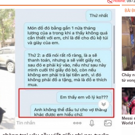
Hotline
: 097
BÀI Đ
Cháy n
tử von
Messi 
World 