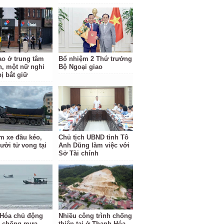
o ở trung tâm
Bổ nhiệm 2 Thứ trưởng
, một nữ nghi
Bộ Ngoại giao
ị bắt giữ
m xe đầu kéo,
Chủ tịch UBND tỉnh Tô
ười tử vong tại
Anh Dũng làm việc với
Sở Tài chính
Hóa chủ động
Nhiều công trình chống
 chống mưa,
thiên tai ở Thanh Hóa