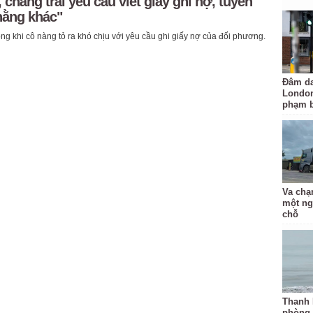
 chàng trai yêu cầu viết giấy ghi nợ, tuyên
hằng khác"
ong khi cô nàng tỏ ra khó chịu với yêu cầu ghi giấy nợ của đối phương.
Đâm da
London
phạm b
Va chạ
một ng
chỗ
Thanh 
phòng,