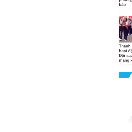
bão
Thanh 
hoạt đ
Đội sa
mạng x