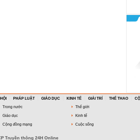
 HỘI
PHÁP LUẬT
GIÁO DỤC
KINH TẾ
GIẢI TRÍ
THỂ THAO
CỘ
Trong nước
Thế giới
Giáo dục
Kinh tế
Cộng đồng mạng
Cuộc sống
P Truyền thông 24H Online