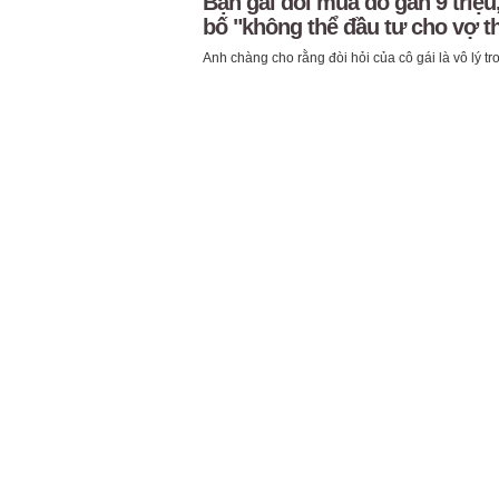
Bạn gái đòi mua đồ gần 9 triệu,
bố "không thể đầu tư cho vợ t
Anh chàng cho rằng đòi hỏi của cô gái là vô lý tr