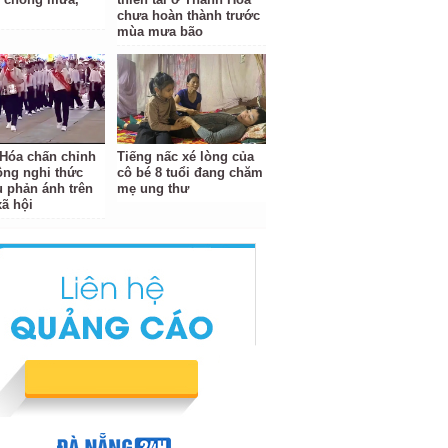
chưa hoàn thành trước
mùa mưa bão
Hóa chấn chỉnh
Tiếng nấc xé lòng của
ộng nghi thức
cô bé 8 tuổi đang chăm
u phản ánh trên
mẹ ung thư
ã hội