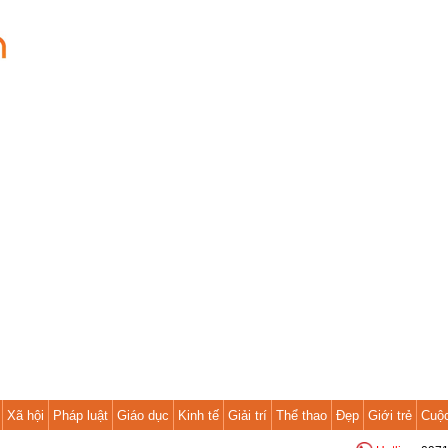
Xã hội
Pháp luật
Giáo dục
Kinh tế
Giải trí
Thể thao
Đẹp
Giới trẻ
Cuộ