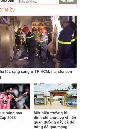
1.353.286
ỌC NHIỀU
hà lúc rạng sáng ở TP HCM, hai cha con
g
rực sáng sau
Một hiệu trưởng bị
Cup 2026
đình chỉ chức vụ vì liên
quan đường dây cá độ
bóng đá qua mạng