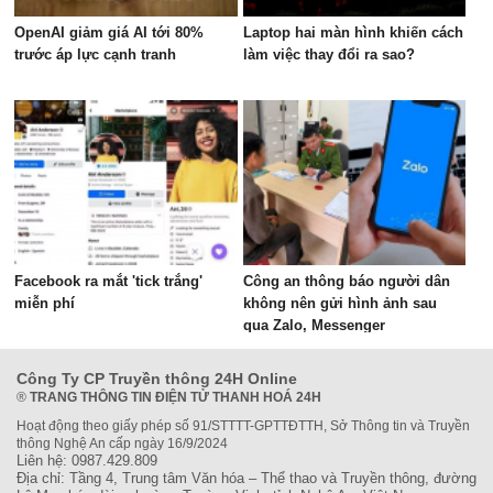
OpenAI giảm giá AI tới 80%
Laptop hai màn hình khiến cách
trước áp lực cạnh tranh
làm việc thay đổi ra sao?
Facebook ra mắt 'tick trắng'
Công an thông báo người dân
miễn phí
không nên gửi hình ảnh sau
qua Zalo, Messenger
Công Ty CP Truyền thông 24H Online
®
TRANG THÔNG TIN ĐIỆN TỬ THANH HOÁ 24H
Hoạt động theo giấy phép số 91/STTTT-GPTTĐTTH, Sở Thông tin và Truyền
thông Nghệ An cấp ngày 16/9/2024
Liên hệ: 0987.429.809
Địa chỉ: Tầng 4, Trung tâm Văn hóa – Thể thao và Truyền thông, đường