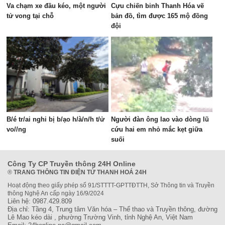
Va chạm xe đầu kéo, một người
Cựu chiến binh Thanh Hóa vẽ
tử vong tại chỗ
bản đồ, tìm được 165 mộ đồng
đội
B/é tr/ai nghi bị b/ạo h/à/n/h t/ử
Người đàn ông lao vào dòng lũ
vo//ng
cứu hai em nhỏ mắc kẹt giữa
suối
Công Ty CP Truyền thông 24H Online
®
TRANG THÔNG TIN ĐIỆN TỬ THANH HOÁ 24H
Hoạt động theo giấy phép số 91/STTTT-GPTTĐTTH, Sở Thông tin và Truyền
thông Nghệ An cấp ngày 16/9/2024
Liên hệ: 0987.429.809
Địa chỉ: Tầng 4, Trung tâm Văn hóa – Thể thao và Truyền thông, đường
Lê Mao kéo dài , phường Trường Vinh, tỉnh Nghệ An, Việt Nam