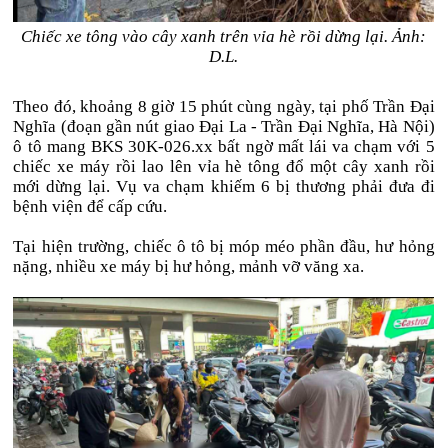
Chiếc xe tông vào cây xanh trên vỉa hè rồi dừng lại. Ảnh:
D.L.
Theo đó, khoảng 8 giờ 15 phút cùng ngày, tại phố Trần Đại
Nghĩa (đoạn gần nút giao Đại La - Trần Đại Nghĩa, Hà Nội)
ô tô mang BKS 30K-026.xx bất ngờ mất lái va chạm với 5
chiếc xe máy rồi lao lên vỉa hè tông đổ một cây xanh rồi
mới dừng lại. Vụ va chạm khiếm 6 bị thương phải đưa đi
bệnh viện để cấp cứu.
Tại hiện trường, chiếc ô tô bị móp méo phần đầu, hư hỏng
nặng, nhiều xe máy bị hư hỏng, mảnh vỡ văng xa.