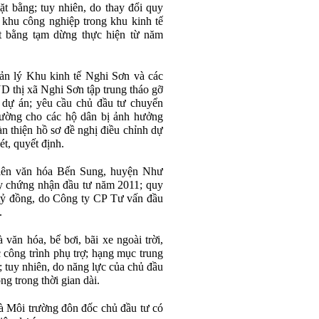
ặt bằng; tuy nhiên, do thay đổi quy
t khu công nghiệp trong khu kinh tế
t bằng tạm dừng thực hiện từ năm
n lý Khu kinh tế Nghi Sơn và các
thị xã Nghi Sơn tập trung tháo gỡ
 dự án; yêu cầu chủ đầu tư chuyển
thường cho các hộ dân bị ảnh hưởng
n thiện hồ sơ đề nghị điều chỉnh dự
t, quyết định.
iên văn hóa Bến Sung, huyện Như
 chứng nhận đầu tư năm 2011; quy
tỷ đồng, do Công ty CP Tư vấn đầu
.
văn hóa, bể bơi, bãi xe ngoài trời,
 công trình phụ trợ; hạng mục trung
; tuy nhiên, do năng lực của chủ đầu
ng trong thời gian dài.
 Môi trường đôn đốc chủ đầu tư có