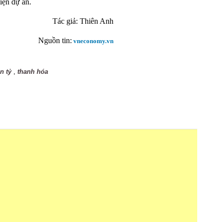
iện dự án.
Tác giả:
Thiên Anh
Nguồn tin:
vneconomy.vn
,
n tỷ
thanh hóa