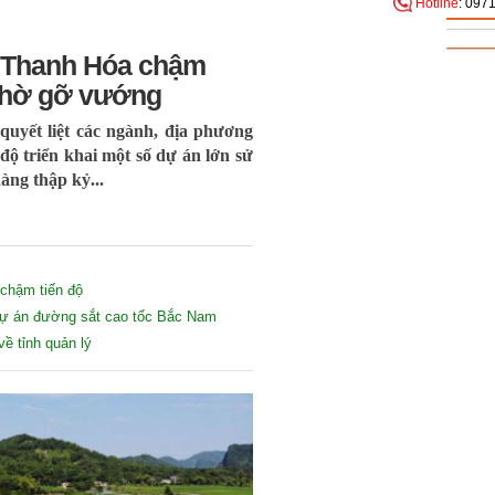
Hotline
: 097
ại Thanh Hóa chậm
 chờ gỡ vướng
uyết liệt các ngành, địa phương
ộ triển khai một số dự án lớn sử
àng thập kỷ...
 chậm tiến độ
 dự án đường sắt cao tốc Bắc Nam
ề tỉnh quản lý