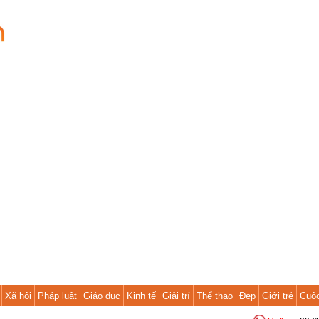
Xã hội
Pháp luật
Giáo dục
Kinh tế
Giải trí
Thể thao
Đẹp
Giới trẻ
Cuộ