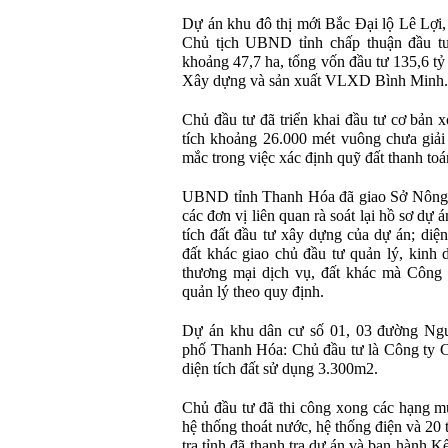
Dự án khu đô thị mới Bắc Đại lộ Lê Lợi
Chủ tịch UBND tỉnh chấp thuận đầu tư
khoảng 47,7 ha, tổng vốn đầu tư 135,6 t
Xây dựng và sản xuất VLXD Bình Minh.
Chủ đầu tư đã triển khai đầu tư cơ bản x
tích khoảng 26.000 mét vuông chưa giả
mắc trong việc xác định quỹ đất thanh toá
UBND tỉnh Thanh Hóa đã giao Sở Nông 
các đơn vị liên quan rà soát lại hồ sơ dự
tích đất đầu tư xây dựng của dự án; diện
đất khác giao chủ đầu tư quản lý, kinh d
thương mại dịch vụ, đất khác mà Công 
quản lý theo quy định.
Dự án khu dân cư số 01, 03 đường Ngu
phố Thanh Hóa: Chủ đầu tư là Công ty 
diện tích đất sử dụng 3.300m2.
Chủ đầu tư đã thi công xong các hạng mụ
hệ thống thoát nước, hệ thống điện và 20
tra tỉnh đã thanh tra dự án và ban hành 