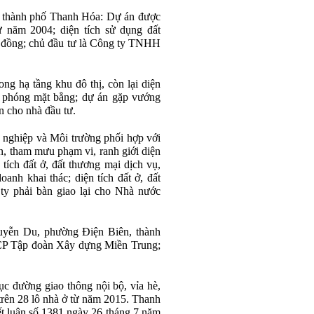
, thành phố Thanh Hóa: Dự án được
 năm 2004; diện tích sử dụng đất
ỷ đồng; chủ đầu tư là Công ty TNHH
ong hạ tầng khu đô thị, còn lại diện
i phóng mặt bằng; dự án gặp vướng
n cho nhà đầu tư.
nghiệp và Môi trường phối hợp với
 án, tham mưu phạm vi, ranh giới diện
 tích đất ở, đất thương mại dịch vụ,
oanh khai thác; diện tích đất ở, đất
ty phải bàn giao lại cho Nhà nước
yễn Du, phường Điện Biên, thành
CP Tập đoàn Xây dựng Miền Trung;
c đường giao thông nội bộ, vỉa hè,
 trên 28 lô nhà ở từ năm 2015. Thanh
Kết luận số 1381 ngày 26 tháng 7 năm