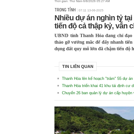
Thời gian:
Thứ Năm 6/8/2026 05:28 AM
TRONG TỈNH
07:11 13-06-2025
Nhiều dự án nghìn tỷ t
tiến độ cả thập kỷ, vẫn
UBND tỉnh Thanh Hóa đang chỉ đạo q
tháo gỡ vướng mắc để đẩy nhanh tiến đ
dụng đất quy mô lớn đã chậm tiến độ h
TIN LIÊN QUAN
Thanh Hóa lên kế hoạch "trảm" 55 dự án
Thanh Hóa triển khai 41 khu tái định cư
Chuyển 26 ban quản lý dự án cấp huyện v