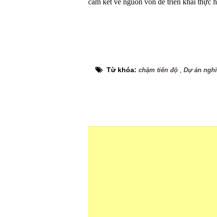
cam kết về nguồn vốn để triển khai thực h
Từ khóa:
,
chậm tiến độ
Dự án nghì