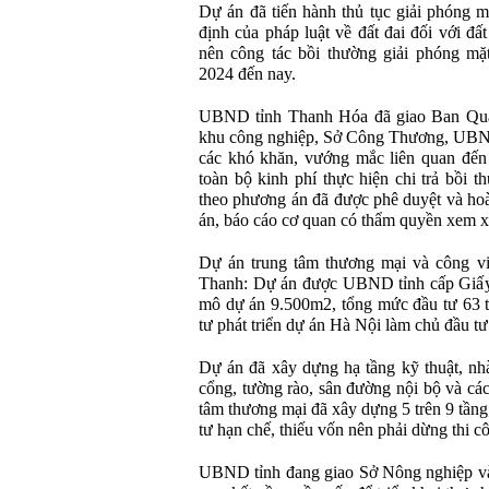
Dự án đã tiến hành thủ tục giải phóng m
định của pháp luật về đất đai đối với đấ
nên công tác bồi thường giải phóng mặ
2024 đến nay.
UBND tỉnh Thanh Hóa đã giao Ban Quả
khu công nghiệp, Sở Công Thương, UBND 
các khó khăn, vướng mắc liên quan đến
toàn bộ kinh phí thực hiện chi trả bồi 
theo phương án đã được phê duyệt và hoà
án, báo cáo cơ quan có thẩm quyền xem xé
Dự án trung tâm thương mại và công v
Thanh: Dự án được UBND tỉnh cấp Giấy
mô dự án 9.500m2, tổng mức đầu tư 63 
tư phát triển dự án Hà Nội làm chủ đầu tư
Dự án đã xây dựng hạ tầng kỹ thuật, nhà 
cổng, tường rào, sân đường nội bộ và các
tâm thương mại đã xây dựng 5 trên 9 tầng
tư hạn chế, thiếu vốn nên phải dừng thi cô
UBND tỉnh đang giao Sở Nông nghiệp và