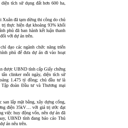
, diện tích sử dụng đất hơn 600 ha,
̀i Xuân đã tạm dừng thi công do chủ
 trị thực hiện đạt khoảng 93% khối
nh phủ đã ban hành kết luận thanh
đối với dự án trên.
hỉ đạo các ngành chức năng triển
Chính phủ để đưa dự án đi vào hoạt
án được UBND tỉnh cấp Giấy chứng
tấn clinker mỗi ngày, diện tích sử
oảng 1.475 tỷ đồng; chủ đầu tư là
 Tập đoàn Đầu tư và Thương mại
c san lấp mặt bằng, xây dựng cổng,
ờng điện 35kV… với giá trị ước đạt
ng việc huy động vốn, nên dự án đã
 nay, UBND tỉnh đang báo cáo Thủ
dự án nêu trên.