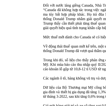
Đối với nước láng giềng Canada, Nhà Trắ
“Canada đã không hợp tác trong việc ngăn
ma túy bất hợp pháp khác. Họ trả đũa
thống Donald Trump nhằm giải quyết m
Trump thấy cần thiết phải tăng thuế qua
giải quyết hiệu quả tình trạng khẩn cấp hiệ
Mức thuế mới dành cho Canada sẽ có hiệu
Về động thái thuế quan mới kể trên, một
thống Donald Trump đã vượt quá thẩm qu
Trong khi đó, số liệu cho thấy phản ứng 
Mỹ. Khi mùa báo cáo thu nhập quý II/202
cáo khoản lỗ gộp từ 10,8-12 tỉ USD từ n
Các ngành ô tô, hàng không vũ trụ và dư
Dữ liệu của Bộ Thương mại Mỹ công bố 
gia đình và thiết bị gia dụng đã tăng 1,3
từ tháng 3-2022, sau khi tăng 0,6% trong 
Giá mặt hàng giải trí và xe cộ tăng vọt 