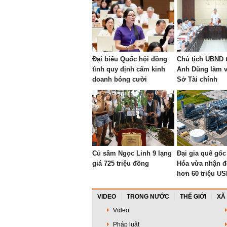
Đại biểu Quốc hội đồng
Chủ tịch UBND 
tình quy định cấm kinh
Anh Dũng làm v
doanh bóng cười
Sở Tài chính
Củ sâm Ngọc Linh 9 lạng
Đại gia quê gố
giá 725 triệu đồng
Hóa vừa nhận 
hơn 60 triệu US
DN đứng sau nh
công trình thế g
VIDEO
TRONG NƯỚC
THẾ GIỚI
XÃ
World Cup đến
Video
thép lớn nhất h
Pháp luật