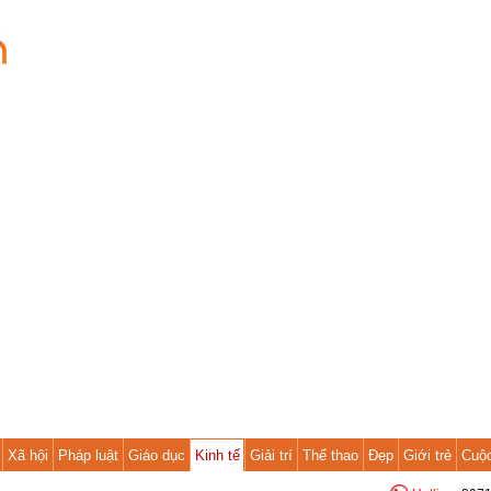
Xã hội
Pháp luật
Giáo dục
Kinh tế
Giải trí
Thể thao
Đẹp
Giới trẻ
Cuộ