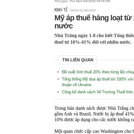
Thời gian:
Thứ Năm 6/8/2026 09:08 PM
KINH TẾ
08:42 01-08-2025
Mỹ áp thuế hàng loạt từ
nước
Nhà Trắng ngày 1-8 cho biết Tổng th
thuế từ 10%-41% đối với nhiều nước.
TIN LIÊN QUAN
Đề xuất tính thuế 20% theo từng lần ch
Tổng thống Mỹ dọa áp thuế tới 100% với 
thuận về Ukraine
Công bố danh sách 34 Trưởng Thuế tỉnh,
Trong bản danh sách được Nhà Trắng chi
gồm Anh và Brazil. Nước bị áp thuế 41% 
10% được áp dụng cho các nước không có
Một quan chức cấp cao Washington cho b