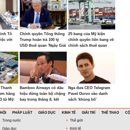
tỉnh Tô
Chính quyền Tổng thống
25 bang của Mỹ kiện
iệc với
Trump hoàn trả 100 tỷ
chính quyền liên bang về
USD thuế quan 'Ngày Giải
chính sách thuế quan
phóng'
mới
c Thanh
Bamboo Airways có dấu
Nga đưa CEO Telegram
đơn hàng
hiệu dừng toàn bộ chặng
Pavel Durov vào danh
D từ Mỹ:
bay trong tháng 8, kết
sách 'khủng bố'
iều siêu
buồn cho hãng hàng
iới, từ
không do ông Trịnh Văn
 HỘI
PHÁP LUẬT
GIÁO DỤC
KINH TẾ
GIẢI TRÍ
THỂ THAO
CỘ
 mái vòm
Quyết sáng lập?
Trong nước
Thế giới
ành tinh
Giáo dục
Kinh tế