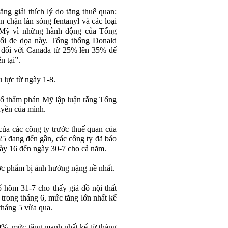
ng giải thích lý do tăng thuế quan:
 chặn làn sóng fentanyl và các loại
 Mỹ vì những hành động của Tổng
ối đe dọa này. Tổng thống Donald
n đối với Canada từ 25% lên 35% để
n tại”.
 lực từ ngày 1-8.
 số thẩm phán Mỹ lập luận rằng Tổng
yền của mình.
của các công ty trước thuế quan của
5 đang đến gần, các công ty đã báo
gày 16 đến ngày 30-7 cho cả năm.
ợc phẩm bị ảnh hưởng nặng nề nhất.
hôm 31-7 cho thấy giá đồ nội thất
% trong tháng 6, mức tăng lớn nhất kể
tháng 5 vừa qua.
0,9%, mức tăng mạnh nhất kể từ tháng