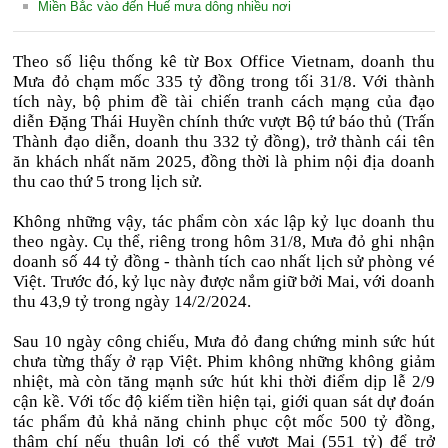
Miền Bắc vào đến Huế mưa dông nhiều nơi
Theo số liệu thống kê từ Box Office Vietnam, doanh thu
Mưa đỏ chạm mốc 335 tỷ đồng trong tối 31/8. Với thành
tích này, bộ phim đề tài chiến tranh cách mạng của đạo
diễn Đặng Thái Huyền chính thức vượt Bộ tứ báo thủ (Trấn
Thành đạo diễn, doanh thu 332 tỷ đồng), trở thành cái tên
ăn khách nhất năm 2025, đồng thời là phim nội địa doanh
thu cao thứ 5 trong lịch sử.
Không những vậy, tác phẩm còn xác lập kỷ lục doanh thu
theo ngày. Cụ thể, riêng trong hôm 31/8, Mưa đỏ ghi nhận
doanh số 44 tỷ đồng - thành tích cao nhất lịch sử phòng vé
Việt. Trước đó, kỷ lục này được nắm giữ bởi Mai, với doanh
thu 43,9 tỷ trong ngày 14/2/2024.
Sau 10 ngày công chiếu, Mưa đỏ đang chứng minh sức hút
chưa từng thấy ở rạp Việt. Phim không những không giảm
nhiệt, mà còn tăng mạnh sức hút khi thời điểm dịp lễ 2/9
cận kề. Với tốc độ kiếm tiền hiện tại, giới quan sát dự đoán
tác phẩm đủ khả năng chinh phục cột mốc 500 tỷ đồng,
thậm chí nếu thuận lợi có thể vượt Mai (551 tỷ) để trở