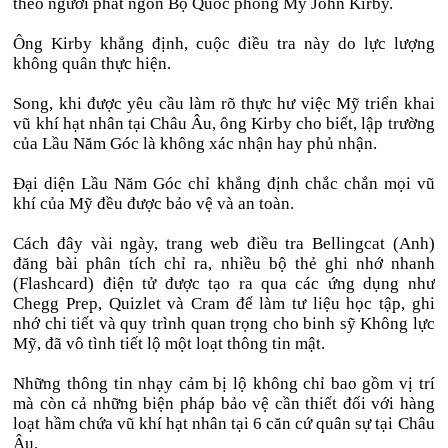
theo người phát ngôn Bộ Quốc phòng Mỹ John Kirby.
Ông Kirby khẳng định, cuộc điều tra này do lực lượng
không quân thực hiện.
Song, khi được yêu cầu làm rõ thực hư việc Mỹ triển khai
vũ khí hạt nhân tại Châu Âu, ông Kirby cho biết, lập trường
của Lầu Năm Góc là không xác nhận hay phủ nhận.
Đại diện Lầu Năm Góc chỉ khẳng định chắc chắn mọi vũ
khí của Mỹ đều được bảo vệ và an toàn.
Cách đây vài ngày, trang web điều tra Bellingcat (Anh)
đăng bài phân tích chỉ ra, nhiều bộ thẻ ghi nhớ nhanh
(Flashcard) điện tử được tạo ra qua các ứng dụng như
Chegg Prep, Quizlet và Cram để làm tư liệu học tập, ghi
nhớ chi tiết và quy trình quan trọng cho binh sỹ Không lực
Mỹ, đã vô tình tiết lộ một loạt thông tin mật.
Những thông tin nhạy cảm bị lộ không chỉ bao gồm vị trí
mà còn cả những biện pháp bảo vệ cần thiết đối với hàng
loạt hầm chứa vũ khí hạt nhân tại 6 căn cứ quân sự tại Châu
Âu.