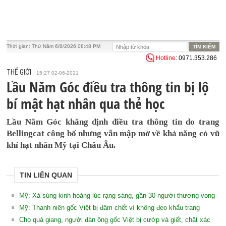
Thời gian:
Thứ Năm 6/8/2026 08:48 PM
Hotline
: 0971.353.286
THẾ GIỚI
15:27 02-06-2021
Lầu Năm Góc điều tra thông tin bị lộ
bí mật hạt nhân qua thẻ học
Lầu Năm Góc khẳng định điều tra thông tin do trang
Bellingcat công bố nhưng vẫn mập mờ về khả năng có vũ
khí hạt nhân Mỹ tại Châu Âu.
TIN LIÊN QUAN
Mỹ: Xả súng kinh hoàng lúc rạng sáng, gần 30 người thương vong
Mỹ: Thanh niên gốc Việt bị đâm chết vì không đeo khẩu trang
Cho quá giang, người đàn ông gốc Việt bị cướp và giết, chặt xác