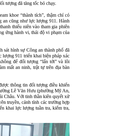
đối tượng đã tăng tốc bỏ chạy.
ream khoe “thành tích”, thậm chí có
ông an cũng như lực lượng 911. Hành
t thanh thiếu niên vào tham gia phiên
ởng ứng hành vi, thái độ vi phạm của
nh sát hình sự Công an thành phố đã
c lượng 911 triển khai biện pháp xác
không để đối tượng “lấn tới” và lôi
àm mất an ninh, trật tự trên địa bàn
ược thông tin đối tượng điều khiển
n đường Lê Văn Hưu (phường Mỹ An,
 Châu. Với tinh thần kiên quyết xử
yên truyền, cảnh tỉnh các trường hợp
n khai lực lượng tuần tra, kiểm tra,