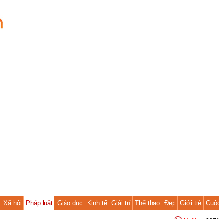
Xã hội
Pháp luật
Giáo dục
Kinh tế
Giải trí
Thể thao
Đẹp
Giới trẻ
Cuộ