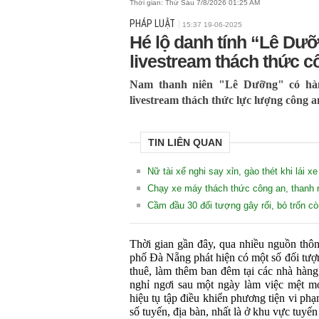
Thời gian:
Thứ Sáu 7/8/2026 01:25 AM
PHÁP LUẬT
15:37 19-06-2025
Hé lộ danh tính “Lê Dư
livestream thách thức c
Nam thanh niên "Lê Dưỡng" có hành
livestream thách thức lực lượng công a
TIN LIÊN QUAN
Nữ tài xế nghi say xỉn, gào thét khi lái 
Chạy xe máy thách thức công an, thanh n
Cầm đầu 30 đối tượng gây rối, bỏ trốn c
Thời gian gần đây, qua nhiều nguồn thôn
phố Đà Nẵng phát hiện có một số đối tượn
thuê, làm thêm ban đêm tại các nhà hàng,
nghỉ ngơi sau một ngày làm việc mệt mỏi
hiệu tụ tập điều khiển phương tiện vi phạ
số tuyến, địa bàn, nhất là ở khu vực tuyế