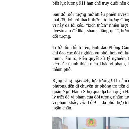
biết lực lượng 911 hạn chế truy đuổi nên 
Sau đó, đối tượng mở nhiều phiên livest
thái độ, lời nói thách thức lực lượng C
vi này đã lôi kéo, “kích thích” nhiều lượ
livestream để like, share, “tặng quà”, hư
đối tượng.
Trước tình hình trên, lãnh đạo Phòng Cả
chỉ đạo các đội nghiệp vụ phối hợp với lự
minh, làm rõ, kiên quyết xử lý nghiêm, 
kéo các thanh thiếu niên khác vi phạm, l
thành phố.
Rạng sáng ngày 4/6, lực lượng 911 nắm đ
phương tiện di chuyển từ phòng trọ trê
quận Ngũ Hành Sơn) qua địa bàn quận Hải
lý triệt để vi phạm của đối tượng nhằm tu
vi phạm khác, các Tổ 911 đã phối hợp triể
ngăn chặn.