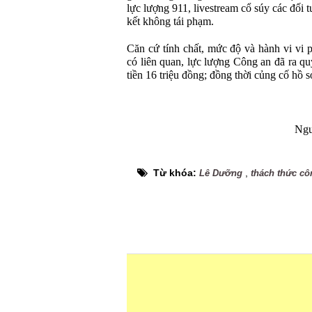
lực lượng 911, livestream cổ súy các đối
kết không tái phạm.
Căn cứ tính chất, mức độ và hành vi vi
có liên quan, lực lượng Công an đã ra qu
tiền 16 triệu đồng; đồng thời củng cố hồ sơ
Ngu
Từ khóa:
,
Lê Dưỡng
thách thức cô