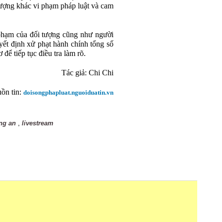
 tượng khác vi phạm pháp luật và cam
 phạm của đối tượng cũng như người
yết định xử phạt hành chính tổng số
 để tiếp tục điều tra làm rõ.
Tác giả: Chi Chi
ồn tin:
doisongphapluat.nguoiduatin.vn
,
ng an
livestream