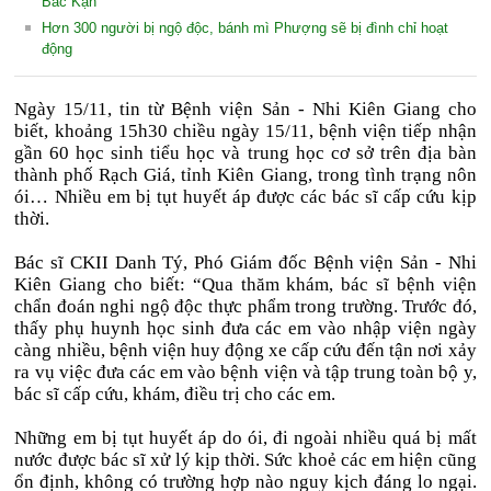
Bắc Kạn
Hơn 300 người bị ngộ độc, bánh mì Phượng sẽ bị đình chỉ hoạt
động
Ngày 15/11, tin từ Bệnh viện Sản - Nhi Kiên Giang cho
biết, khoảng 15h30 chiều ngày 15/11, bệnh viện tiếp nhận
gần 60 học sinh tiểu học và trung học cơ sở trên địa bàn
thành phố Rạch Giá, tỉnh Kiên Giang, trong tình trạng nôn
ói… Nhiều em bị tụt huyết áp được các bác sĩ cấp cứu kịp
thời.
Bác sĩ CKII Danh Tý, Phó Giám đốc Bệnh viện Sản - Nhi
Kiên Giang cho biết: “Qua thăm khám, bác sĩ bệnh viện
chẩn đoán nghi ngộ độc thực phẩm trong trường. Trước đó,
thấy phụ huynh học sinh đưa các em vào nhập viện ngày
càng nhiều, bệnh viện huy động xe cấp cứu đến tận nơi xảy
ra vụ việc đưa các em vào bệnh viện và tập trung toàn bộ y,
bác sĩ cấp cứu, khám, điều trị cho các em.
Những em bị tụt huyết áp do ói, đi ngoài nhiều quá bị mất
nước được bác sĩ xử lý kịp thời. Sức khoẻ các em hiện cũng
ổn định, không có trường hợp nào nguy kịch đáng lo ngại.