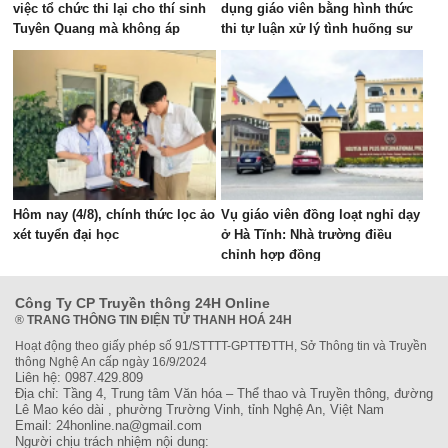
việc tổ chức thi lại cho thí sinh
dụng giáo viên bằng hình thức
Tuyên Quang mà không áp
thi tự luận xử lý tình huống sư
dụng cho thí sinh Quảng Trị
phạm
Hôm nay (4/8), chính thức lọc ảo
Vụ giáo viên đồng loạt nghỉ dạy
xét tuyển đại học
ở Hà Tĩnh: Nhà trường điều
chỉnh hợp đồng
Công Ty CP Truyền thông 24H Online
®
TRANG THÔNG TIN ĐIỆN TỬ THANH HOÁ 24H
Hoạt động theo giấy phép số 91/STTTT-GPTTĐTTH, Sở Thông tin và Truyền
thông Nghệ An cấp ngày 16/9/2024
Liên hệ: 0987.429.809
Địa chỉ: Tầng 4, Trung tâm Văn hóa – Thể thao và Truyền thông, đường
Lê Mao kéo dài , phường Trường Vinh, tỉnh Nghệ An, Việt Nam
Email: 24honline.na@gmail.com
Người chịu trách nhiệm nội dung: