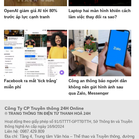
OpenAI giảm giá AI tới 80%
Laptop hai màn hình khiến cách
trước áp lực cạnh tranh
làm việc thay đổi ra sao?
Facebook ra mắt 'tick trắng'
Công an thông báo người dân
miễn phí
không nên gửi hình ảnh sau
qua Zalo, Messenger
Công Ty CP Truyền thông 24H Online
®
TRANG THÔNG TIN ĐIỆN TỬ THANH HOÁ 24H
Hoạt động theo giấy phép số 91/STTTT-GPTTĐTTH, Sở Thông tin và Truyền
thông Nghệ An cấp ngày 16/9/2024
Liên hệ: 0987.429.809
Địa chỉ: Tầng 4, Trung tâm Văn hóa – Thể thao và Truyền thông, đường