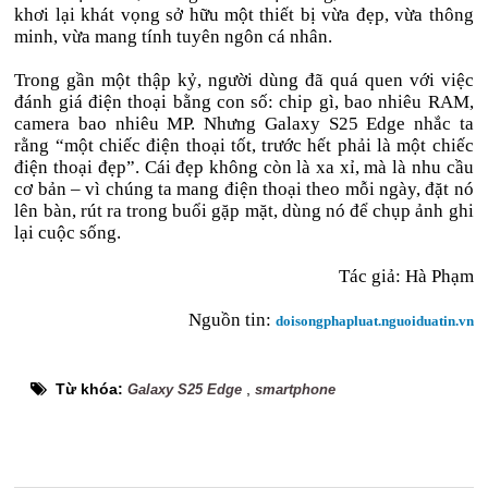
khơi lại khát vọng sở hữu một thiết bị vừa đẹp, vừa thông
minh, vừa mang tính tuyên ngôn cá nhân.
Trong gần một thập kỷ, người dùng đã quá quen với việc
đánh giá điện thoại bằng con số: chip gì, bao nhiêu RAM,
camera bao nhiêu MP. Nhưng Galaxy S25 Edge nhắc ta
rằng “một chiếc điện thoại tốt, trước hết phải là một chiếc
điện thoại đẹp”. Cái đẹp không còn là xa xỉ, mà là nhu cầu
cơ bản – vì chúng ta mang điện thoại theo mỗi ngày, đặt nó
lên bàn, rút ra trong buổi gặp mặt, dùng nó để chụp ảnh ghi
lại cuộc sống.
Tác giả: Hà Phạm
Nguồn tin:
doisongphapluat.nguoiduatin.vn
Từ khóa:
,
Galaxy S25 Edge
smartphone