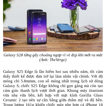
Galaxy S28 từng gây choáng ngợp vì vẻ đẹp khi mới ra mắt
(Ảnh: TheVerge)
Galaxy S25 Edge là lần hiếm hoi sau nhiều năm, tôi cảm
thấy thiết kế được đưa trở lại làm nhân vật chính. Với độ
mỏng chỉ 5.8mmm, con số mỏng nhất trong lịch sử dòng
Galaxy S, chiếc S25 Edge không chỉ gọn gàng mà còn tạo
cảm giác thanh lịch vượt thời gian. Khung máy titanium
vừa nhẹ vừa bền, kết hợp với mặt kính Gorilla Glass
Ceramic 2 tạo nên sự cân bằng giữa thẩm mỹ và độ bền.
Trọng lượng 161g khiến chiếc máy nhẹ hơn cả iPhone 16