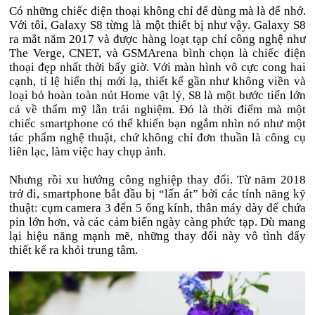
Có những chiếc điện thoại không chỉ để dùng mà là để nhớ.
Với tôi, Galaxy S8 từng là một thiết bị như vậy. Galaxy S8
ra mắt năm 2017 và được hàng loạt tạp chí công nghệ như
The Verge, CNET, và GSMArena bình chọn là chiếc điện
thoại đẹp nhất thời bấy giờ. Với màn hình vô cực cong hai
cạnh, tỉ lệ hiển thị mới lạ, thiết kế gần như không viền và
loại bỏ hoàn toàn nút Home vật lý, S8 là một bước tiến lớn
cả về thẩm mỹ lẫn trải nghiệm. Đó là thời điểm mà một
chiếc smartphone có thể khiến bạn ngắm nhìn nó như một
tác phẩm nghệ thuật, chứ không chỉ đơn thuần là công cụ
liên lạc, làm việc hay chụp ảnh.
Nhưng rồi xu hướng công nghiệp thay đổi. Từ năm 2018
trở đi, smartphone bắt đầu bị “lấn át” bởi các tính năng kỹ
thuật: cụm camera 3 đến 5 ống kính, thân máy dày để chứa
pin lớn hơn, và các cảm biến ngày càng phức tạp. Dù mang
lại hiệu năng mạnh mẽ, những thay đổi này vô tình đẩy
thiết kế ra khỏi trung tâm.