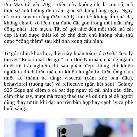
Pro Max tới gần 70g – điều này không chỉ là con số, mà
thực sự ảnh hưởng đến cảm giác sử dụng hàng ngày. Ngay
cả cụm camera cũng được xử lý tinh tế: không lồi quá đà,
không chia ô xô lệch, mà được đặt gọn trong một mặt lưng
đồng nhất, liền mạch. Tất cả gợi nhớ đến một thời mà cái
đẹp là thứ được thiết kế có chủ đích chứ không phải thứ
được “cộng thêm” sau khi tính xong cấu hình.
Từ góc nhìn khoa học, điều này hoàn toàn có cơ sở. Theo lý
thuyết “Emotional Design” của Don Norman, cha đẻ ngành
thiết kế trải nghiệm thì sản phẩm đẹp không chỉ khiến
người ta thích hơn, mà còn khiến họ gắn bó hơn. Ông chia
thiết kế thành ba tầng: visceral (cảm xúc ban đầu),
behavioral (tương tác) và reflective (gắn kết sâu). Galaxy
S25 Edge ghi điểm ở cả ba: đẹp ngay từ cái nhìn đầu tiên,
cầm chắc tay, mượt mà trong thao tác và đủ tinh tế để người
dùng thấy tự tin khi đặt nó trên bàn họp hay cạnh ly cà phê
buổi sáng.