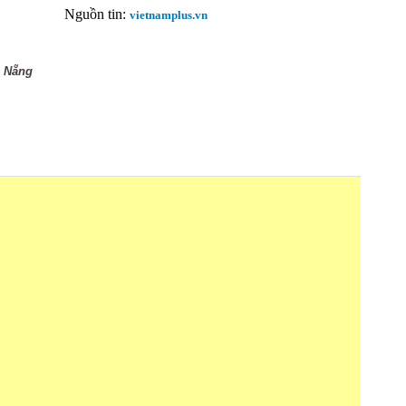
Nguồn tin:
vietnamplus.vn
 Nẵng