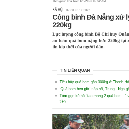
Thời gian:
Thứ Năm 6/8/2026 09:52 AM
XÃ HỘI
07:38 03-10-2025
Công binh Đà Nẵng xử 
220kg
Lực lượng công binh Bộ Chỉ huy Quân
an toàn quả bom nặng hơn 220kg tại x
tin kịp thời của người dân.
TIN LIÊN QUAN
Tiêu hủy quả bom gần 300kg ở Thanh H
‘Quả bom hẹn giờ’ sắp nổ, Trung - Nga gấ
Tóm gọn kẻ hô "tao mang 2 quả bom..."
tiền