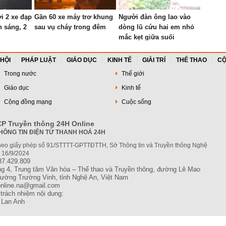
i 2 xe đạp
Gần 60 xe máy trơ khung
Người đàn ông lao vào
h sáng, 2
sau vụ cháy trong đêm
dòng lũ cứu hai em nhỏ
mắc kẹt giữa suối
 HỘI
PHÁP LUẬT
GIÁO DỤC
KINH TẾ
GIẢI TRÍ
THỂ THAO
CỘ
Trong nước
Thế giới
Giáo dục
Kinh tế
Cộng đồng mạng
Cuộc sống
P Truyền thông 24H Online
HÔNG TIN ĐIỆN TỬ THANH HOÁ 24H
heo giấy phép số 91/STTTT-GPTTĐTTH, Sở Thông tin và Truyền thông Nghệ
 16/9/2024
87.429.809
ầng 4, Trung tâm Văn hóa – Thể thao và Truyền thông, đường Lê Mao
phường Trường Vinh, tỉnh Nghệ An, Việt Nam
online.na@gmail.com
trách nhiệm nội dung:
 Lan Anh