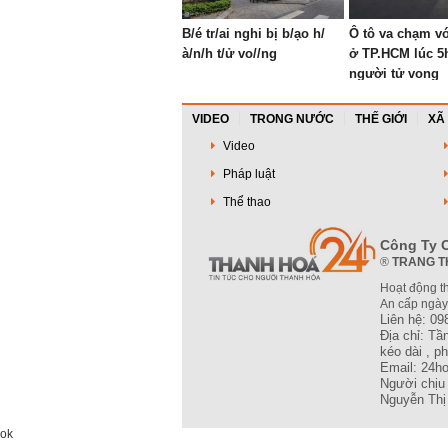
B/é tr/ai nghi bị b/ạo h/
Ô tô va chạm vớ
à/n/h t/ử vo//ng
ở TP.HCM lúc 5
người tử vong
VIDEO
TRONG NƯỚC
THẾ GIỚI
XÃ
Video
Pháp luật
Thể thao
Công Ty C
®
TRANG T
Hoạt động t
An cấp ngày
Liên hệ: 09
Địa chỉ: T
kéo dài , 
Email: 24h
Người chịu 
Nguyễn Thị
ok