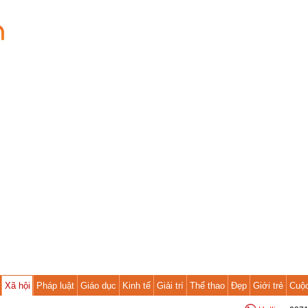
Xã hội
Pháp luật
Giáo dục
Kinh tế
Giải trí
Thể thao
Đẹp
Giới trẻ
Cuộ