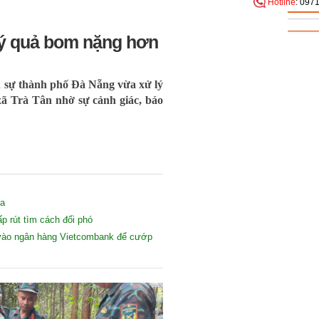
Hotline
: 097
lý quả bom nặng hơn
 sự thành phố Đà Nẵng vừa xử lý
ã Trà Tân nhờ sự cảnh giác, báo
óa
p rút tìm cách đối phó
 vào ngân hàng Vietcombank để cướp