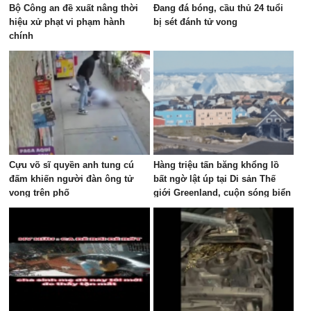
Bộ Công an đề xuất nâng thời
Đang đá bóng, cầu thủ 24 tuổi
hiệu xử phạt vi phạm hành
bị sét đánh tử vong
chính
Cựu võ sĩ quyền anh tung cú
Hàng triệu tấn băng khổng lồ
đấm khiến người đàn ông tử
bất ngờ lật úp tại Di sản Thế
vong trên phố
giới Greenland, cuộn sóng biển
dâng cao tạo cảnh tượng khó
tin