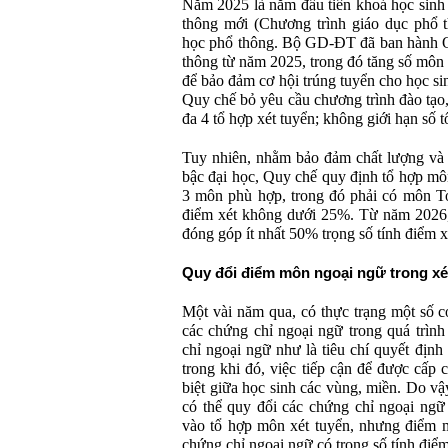
Năm 2025 là năm đầu tiên khoá học sinh 
thông mới (Chương trình giáo dục phổ t
học phổ thông. Bộ GD-ĐT đã ban hành Qu
thông từ năm 2025, trong đó tăng số môn t
để bảo đảm cơ hội trúng tuyển cho học si
Quy chế bỏ yêu cầu chương trình đào tạo,
đa 4 tổ hợp xét tuyển; không giới hạn số t
Tuy nhiên, nhằm bảo đảm chất lượng và n
bậc đại học, Quy chế quy định tổ hợp mô
3 môn phù hợp, trong đó phải có môn To
điểm xét không dưới 25%. Từ năm 2026,
đóng góp ít nhất 50% trọng số tính điểm x
Quy đổi điểm môn ngoại ngữ trong xé
Một vài năm qua, có thực trạng một số c
các chứng chỉ ngoại ngữ trong quá trình
chỉ ngoại ngữ như là tiêu chí quyết định 
trong khi đó, việc tiếp cận để được cấp
biệt giữa học sinh các vùng, miền. Do v
có thể quy đổi các chứng chỉ ngoại ng
vào tổ hợp môn xét tuyển, nhưng điểm 
chứng chỉ ngoại ngữ có trọng số tính đi