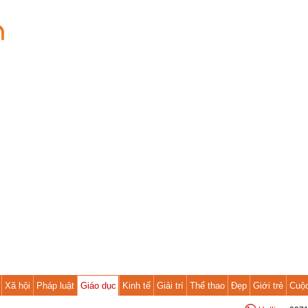
Xã hội
Pháp luật
Giáo dục
Kinh tế
Giải trí
Thể thao
Đẹp
Giới trẻ
Cuộ