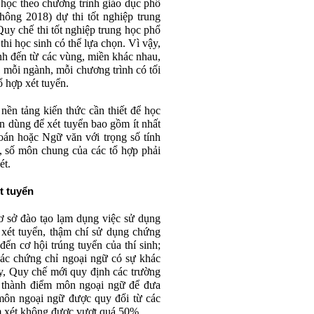
học theo chương trình giáo dục phổ
hông 2018) dự thi tốt nghiệp trung
y chế thi tốt nghiệp trung học phổ
hi học sinh có thể lựa chọn. Vì vậy,
nh đến từ các vùng, miền khác nhau,
 mỗi ngành, mỗi chương trình có tối
ổ hợp xét tuyển.
ền tảng kiến thức cần thiết để học
n dùng để xét tuyển bao gồm ít nhất
án hoặc Ngữ văn với trọng số tính
 số môn chung của các tổ hợp phải
ét.
t tuyển
ơ sở đào tạo lạm dụng việc sử dụng
 xét tuyển, thậm chí sử dụng chứng
đến cơ hội trúng tuyển của thí sinh;
 các chứng chỉ ngoại ngữ có sự khác
ậy, Quy chế mới quy định các trường
ữ thành điểm môn ngoại ngữ để đưa
môn ngoại ngữ được quy đổi từ các
ểm xét không được vượt quá 50%.