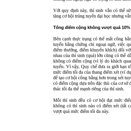
Với quy định này, thí sinh vẫn có thể s
tăng cơ hội trúng tuyển đại học nhưng v
Tổng điểm cộng không vượt quá 10%
Bên cạnh thực trạng có thể mất công bằn
tuyển bằng chứng chỉ ngoại ngữ, việc q
điểm thưởng, điểm khuyến khích) đối với
nhau của thí sinh (quá) lớn cũng có thể d
không có điểm cộng (vì lý do khách quan
tuyển. Vì vậy, Quy chế đưa ra giới hạn
mức điểm tối đa của thang điểm xét (ví dụ
để tạo cơ hội công bằng hơn trong xét tuy
có điểm cộng dựa trên đặc thù của cơ sở 
thác tối đa thế mạnh riêng của thí sinh.
Mỗi thí sinh đều có cơ hội đạt mức điể
không có thí sinh nào có điểm xét (tất c
vượt quá mức điểm tối đa này.