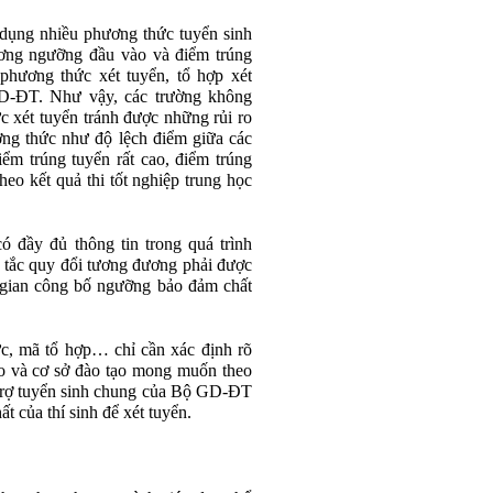
 dụng nhiều phương thức tuyển sinh
ương ngưỡng đầu vào và điểm trúng
phương thức xét tuyển, tổ hợp xét
D-ĐT. Như vậy, các trường không
c xét tuyển tránh được những rủi ro
ương thức như độ lệch điểm giữa các
ểm trúng tuyển rất cao, điểm trúng
heo kết quả thi tốt nghiệp trung học
ó đầy đủ thông tin trong quá trình
 tắc quy đổi tương đương phải được
 gian công bố ngưỡng bảo đảm chất
c, mã tổ hợp… chỉ cần xác định rõ
o và cơ sở đào tạo mong muốn theo
 trợ tuyển sinh chung của Bộ GD-ĐT
t của thí sinh để xét tuyển.