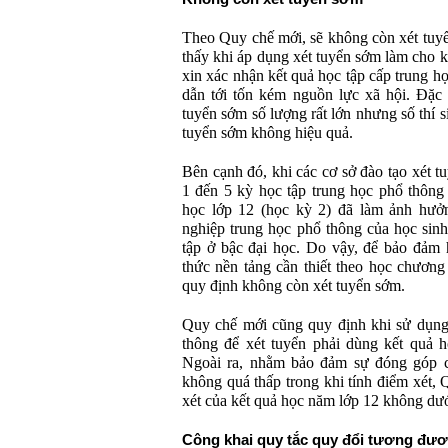
Theo Quy chế mới, sẽ không còn xét tuy
thấy khi áp dụng xét tuyển sớm làm cho kỳ
xin xác nhận kết quả học tập cấp trung h
dẫn tới tốn kém nguồn lực xã hội. Đặc b
tuyển sớm số lượng rất lớn nhưng số thí si
tuyển sớm không hiệu quả.
Bên cạnh đó, khi các cơ sở đào tạo xét t
1 đến 5 kỳ học tập trung học phổ thôn
học lớp 12 (học kỳ 2) đã làm ảnh hưởng
nghiệp trung học phổ thông của học sinh
tập ở bậc đại học. Do vậy, để bảo đảm 
thức nền tảng cần thiết theo học chương
quy định không còn xét tuyển sớm.
Quy chế mới cũng quy định khi sử dụng 
thông để xét tuyển phải dùng kết quả h
Ngoài ra, nhằm bảo đảm sự đóng góp c
không quá thấp trong khi tính điểm xét, 
xét của kết quả học năm lớp 12 không dư
Công khai quy tắc quy đổi tương đươ