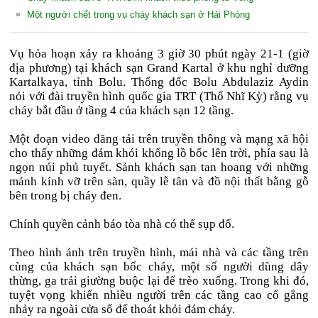
Một người chết trong vụ cháy khách sạn ở Hải Phòng
Vụ hỏa hoạn xảy ra khoảng 3 giờ 30 phút ngày 21-1 (giờ
địa phương) tại khách sạn Grand Kartal ở khu nghỉ dưỡng
Kartalkaya, tỉnh Bolu. Thống đốc Bolu Abdulaziz Aydin
nói với đài truyền hình quốc gia TRT (Thổ Nhĩ Kỳ) rằng vụ
cháy bắt đầu ở tầng 4 của khách sạn 12 tầng.
Một đoạn video đăng tải trên truyền thông và mạng xã hội
cho thấy những đám khói khổng lồ bốc lên trời, phía sau là
ngọn núi phủ tuyết. Sảnh khách sạn tan hoang với những
mảnh kính vỡ trên sàn, quầy lễ tân và đồ nội thất bằng gỗ
bên trong bị cháy đen.
Chính quyền cảnh báo tòa nhà có thể sụp đổ.
Theo hình ảnh trên truyền hình, mái nhà và các tầng trên
cùng của khách sạn bốc cháy, một số người dùng dây
thừng, ga trải giường buộc lại để trèo xuống. Trong khi đó,
tuyệt vọng khiến nhiều người trên các tầng cao cố gắng
nhảy ra ngoài cửa sổ để thoát khỏi đám cháy.