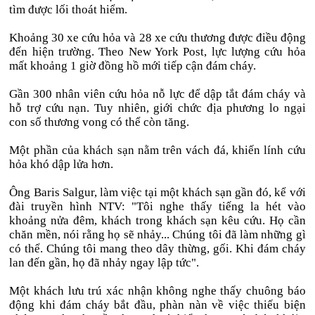
tìm được lối thoát hiểm.
Khoảng 30 xe cứu hỏa và 28 xe cứu thương được điều động
đến hiện trường. Theo New York Post, lực lượng cứu hỏa
mất khoảng 1 giờ đồng hồ mới tiếp cận đám cháy.
Gần 300 nhân viên cứu hỏa nỗ lực để dập tắt đám cháy và
hỗ trợ cứu nạn. Tuy nhiên, giới chức địa phương lo ngại
con số thương vong có thể còn tăng.
Một phần của khách sạn nằm trên vách đá, khiến lính cứu
hỏa khó dập lửa hơn.
Ông Baris Salgur, làm việc tại một khách sạn gần đó, kể với
đài truyền hình NTV: "Tôi nghe thấy tiếng la hét vào
khoảng nửa đêm, khách trong khách sạn kêu cứu. Họ cần
chăn mền, nói rằng họ sẽ nhảy... Chúng tôi đã làm những gì
có thể. Chúng tôi mang theo dây thừng, gối. Khi đám cháy
lan đến gần, họ đã nhảy ngay lập tức".
Một khách lưu trú xác nhận không nghe thấy chuông báo
động khi đám cháy bắt đầu, phàn nàn về việc thiếu biện