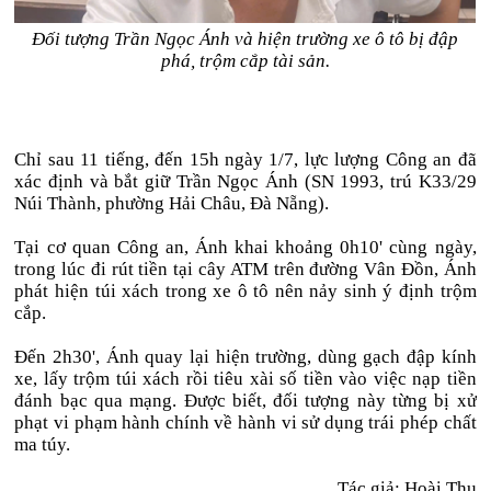
Đối tượng Trần Ngọc Ánh và hiện trường xe ô tô bị đập
phá, trộm cắp tài sản.
Chỉ sau 11 tiếng, đến 15h ngày 1/7, lực lượng Công an đã
xác định và bắt giữ Trần Ngọc Ánh (SN 1993, trú K33/29
Núi Thành, phường Hải Châu, Đà Nẵng).
Tại cơ quan Công an, Ánh khai khoảng 0h10' cùng ngày,
trong lúc đi rút tiền tại cây ATM trên đường Vân Đồn, Ánh
phát hiện túi xách trong xe ô tô nên nảy sinh ý định trộm
cắp.
Đến 2h30', Ánh quay lại hiện trường, dùng gạch đập kính
xe, lấy trộm túi xách rồi tiêu xài số tiền vào việc nạp tiền
đánh bạc qua mạng. Được biết, đối tượng này từng bị xử
phạt vi phạm hành chính về hành vi sử dụng trái phép chất
ma túy.
Tác giả:
Hoài Thu