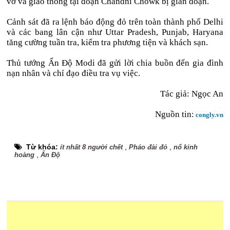
vỡ và giao thông tại đoạn Chandni Chowk bị gián đoạn.
Cảnh sát đã ra lệnh báo động đỏ trên toàn thành phố Delhi
và các bang lân cận như Uttar Pradesh, Punjab, Haryana
tăng cường tuần tra, kiểm tra phương tiện và khách sạn.
Thủ tướng Ấn Độ Modi đã gửi lời chia buồn đến gia đình
nạn nhân và chỉ đạo điều tra vụ việc.
Tác giả:
Ngọc An
Nguồn tin:
congly.vn
Từ khóa:
,
,
ít nhất 8 người chết
Pháo đài đỏ
nổ kinh
,
hoàng
Ấn Độ