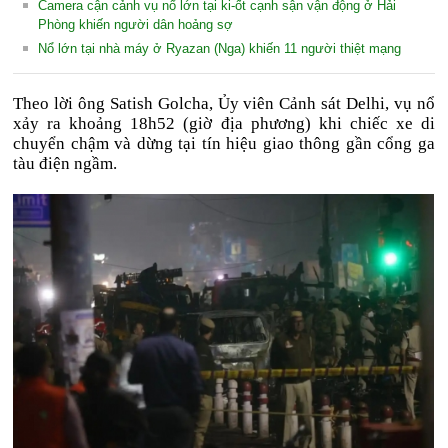
Camera cận cảnh vụ nổ lớn tại ki-ốt cạnh sận vận động ở Hải
Phòng khiến người dân hoảng sợ
Nổ lớn tại nhà máy ở Ryazan (Nga) khiến 11 người thiệt mạng
Theo lời ông Satish Golcha, Ủy viên Cảnh sát Delhi, vụ nổ
xảy ra khoảng 18h52 (giờ địa phương) khi chiếc xe di
chuyển chậm và dừng tại tín hiệu giao thông gần cổng ga
tàu điện ngầm.