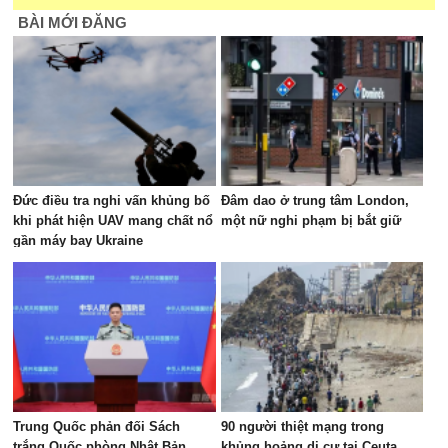
BÀI MỚI ĐĂNG
Đức điều tra nghi vấn khủng bố
Đâm dao ở trung tâm London,
khi phát hiện UAV mang chất nổ
một nữ nghi phạm bị bắt giữ
gần máy bay Ukraine
Trung Quốc phản đối Sách
90 người thiệt mạng trong
trắng Quốc phòng Nhật Bản,
khủng hoảng di cư tại Ceuta