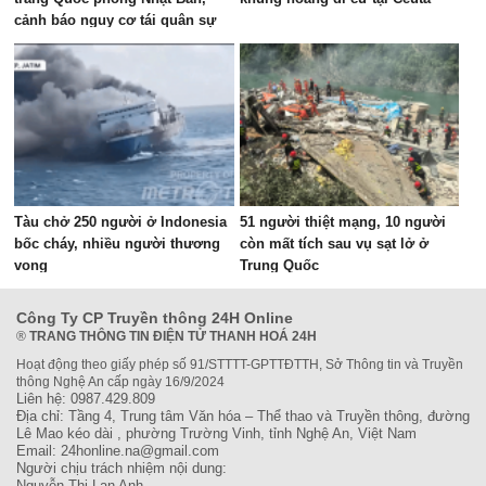
cảnh báo nguy cơ tái quân sự
hóa
Tàu chở 250 người ở Indonesia
51 người thiệt mạng, 10 người
bốc cháy, nhiều người thương
còn mất tích sau vụ sạt lở ở
vong
Trung Quốc
Công Ty CP Truyền thông 24H Online
®
TRANG THÔNG TIN ĐIỆN TỬ THANH HOÁ 24H
Hoạt động theo giấy phép số 91/STTTT-GPTTĐTTH, Sở Thông tin và Truyền
thông Nghệ An cấp ngày 16/9/2024
Liên hệ: 0987.429.809
Địa chỉ: Tầng 4, Trung tâm Văn hóa – Thể thao và Truyền thông, đường
Lê Mao kéo dài , phường Trường Vinh, tỉnh Nghệ An, Việt Nam
Email: 24honline.na@gmail.com
Người chịu trách nhiệm nội dung:
Nguyễn Thị Lan Anh