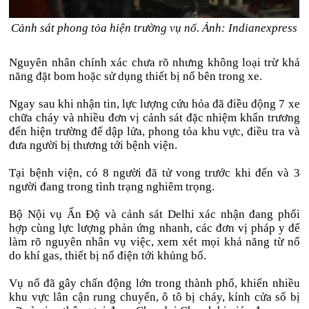
Cảnh sát phong tỏa hiện trường vụ nổ. Ảnh: Indianexpress
Nguyên nhân chính xác chưa rõ nhưng không loại trừ khả
năng đặt bom hoặc sử dụng thiết bị nổ bên trong xe.
Ngay sau khi nhận tin, lực lượng cứu hỏa đã điều động 7 xe
chữa cháy và nhiều đơn vị cảnh sát đặc nhiệm khẩn trương
đến hiện trường để dập lửa, phong tỏa khu vực, điều tra và
đưa người bị thương tới bệnh viện.
Tại bệnh viện, có 8 người đã tử vong trước khi đến và 3
người đang trong tình trạng nghiêm trọng.
Bộ Nội vụ Ấn Độ và cảnh sát Delhi xác nhận đang phối
hợp cùng lực lượng phản ứng nhanh, các đơn vị pháp y để
làm rõ nguyên nhân vụ việc, xem xét mọi khả năng từ nổ
do khí gas, thiết bị nổ điện tới khủng bố.
Vụ nổ đã gây chấn động lớn trong thành phố, khiến nhiều
khu vực lân cận rung chuyển, ô tô bị cháy, kính cửa sổ bị