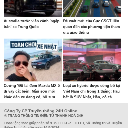
Australia trước viễn cảnh 'ngập
Đề xuất mới của Cục CSGT liên
tràn' xe Trung Quốc
quan đến các phương tiện tham
gia giao thông
Cường ‘Đô la’ đem Mazda MX-5
Loạt xe hybrid được công bố tại
đi vầy cát biển: Màu sơn mới
Việt Nam chỉ trong 1 tháng: Hầu
khác dàn xe đang có, bộ sưu
hết là SUV Nhật, Hàn, có cả
tập JDM số sàn nay lên tới 4
HEV, PHEV, giá từ hơn 600 triệu
chiếc?
đồng
Công Ty CP Truyền thông 24H Online
®
TRANG THÔNG TIN ĐIỆN TỬ THANH HOÁ 24H
Hoạt động theo giấy phép số 91/STTTT-GPTTĐTTH, Sở Thông tin và Truyền
thông Nghệ An cấp ngày 16/9/2024