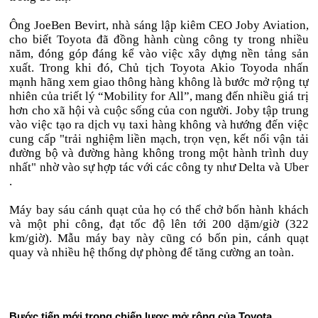
Ông JoeBen Bevirt, nhà sáng lập kiêm CEO Joby Aviation,
cho biết Toyota đã đồng hành cùng công ty trong nhiều
năm, đóng góp đáng kể vào việc xây dựng nền tảng sản
xuất. Trong khi đó, Chủ tịch Toyota Akio Toyoda nhấn
mạnh hãng xem giao thông hàng không là bước mở rộng tự
nhiên của triết lý “Mobility for All”, mang đến nhiều giá trị
hơn cho xã hội và cuộc sống của con người. Joby tập trung
vào việc tạo ra dịch vụ taxi hàng không và hướng đến việc
cung cấp "trải nghiệm liền mạch, trọn vẹn, kết nối vận tải
đường bộ và đường hàng không trong một hành trình duy
nhất" nhờ vào sự hợp tác với các công ty như Delta và Uber
.
Máy bay sáu cánh quạt của họ có thể chở bốn hành khách
và một phi công, đạt tốc độ lên tới 200 dặm/giờ (322
km/giờ). Mẫu máy bay này cũng có bốn pin, cánh quạt
quay và nhiều hệ thống dự phòng để tăng cường an toàn.
Bước tiến mới trong chiến lược mở rộng của Toyota