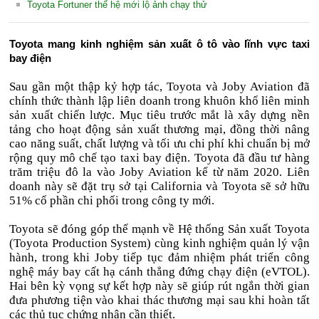
Toyota Fortuner thế hệ mới lộ ảnh chạy thử
Toyota mang kinh nghiệm sản xuất ô tô vào lĩnh vực taxi
bay điện
Sau gần một thập kỷ hợp tác, Toyota và Joby Aviation đã
chính thức thành lập liên doanh trong khuôn khổ liên minh
sản xuất chiến lược. Mục tiêu trước mắt là xây dựng nền
tảng cho hoạt động sản xuất thương mại, đồng thời nâng
cao năng suất, chất lượng và tối ưu chi phí khi chuẩn bị mở
rộng quy mô chế tạo taxi bay điện. Toyota đã đầu tư hàng
trăm triệu đô la vào Joby Aviation kể từ năm 2020. Liên
doanh này sẽ đặt trụ sở tại California và Toyota sẽ sở hữu
51% cổ phần chi phối trong công ty mới.
Toyota sẽ đóng góp thế mạnh về Hệ thống Sản xuất Toyota
(Toyota Production System) cùng kinh nghiệm quản lý vận
hành, trong khi Joby tiếp tục đảm nhiệm phát triển công
nghệ máy bay cất hạ cánh thẳng đứng chạy điện (eVTOL).
Hai bên kỳ vọng sự kết hợp này sẽ giúp rút ngắn thời gian
đưa phương tiện vào khai thác thương mại sau khi hoàn tất
các thủ tục chứng nhận cần thiết.