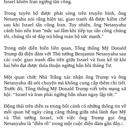
Israel khiến Iran ngừng tấn công.
Trong tuyên bố được phát sóng trên truyền hình, ông
Netanyahu nói rằng hiện tại, giao tranh đã được kiềm chế
sau khi Israel tấn công Iran. Tuy nhiên, ông Netanyahu
cảnh báo nếu Iran "mắc sai lầm khi tiếp tục tấn công chúng
tôi, chúng tôi sẽ đáp trả bằng toàn bộ sức mạnh."
Trong một diễn biến liên quan, Tổng thống Mỹ Donald
Trump đã điện đàm với Thủ tướng Benjamin Netanyahu sau
các cuộc giao tranh đầu tiên giữa Israel và Iran kể từ khi
hai bên đạt được thỏa thuận ngừng bắn hồi tháng Tư.
Một quan chức Nhà Trắng xác nhận ông Trump và ông
Netanyahu đã nói chuyện mà không cung cấp thêm chi tiết.
Trước đó, Tổng thống Mỹ Donald Trump viết trên mạng xã
hội: “Israel và Iran phải ngừng bắn nhau ngay lập tức.”
Động thái trên diễn ra trong bối cảnh có những thông tin về
mối quan hệ ngày càng căng thẳng giữa nhà lãnh đạo Mỹ
và Thủ tướng Israel, với việc ông Trump gọi ông
Netanyahu là "điên rồ" trong một cuộc điện đàm gần đây./.