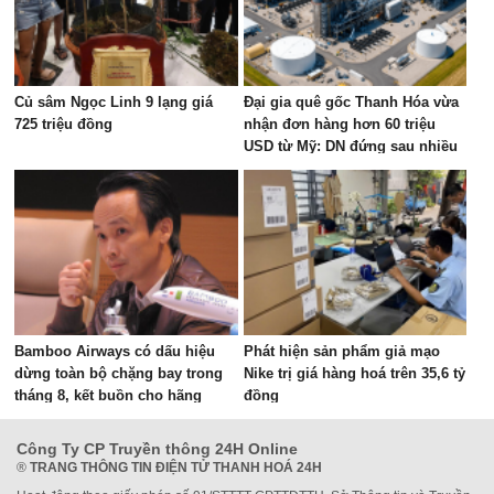
Củ sâm Ngọc Linh 9 lạng giá
Đại gia quê gốc Thanh Hóa vừa
725 triệu đồng
nhận đơn hàng hơn 60 triệu
USD từ Mỹ: DN đứng sau nhiều
siêu công trình thế giới, từ
World Cup đến mái vòm thép
lớn nhất hành tinh
Bamboo Airways có dấu hiệu
Phát hiện sản phẩm giả mạo
dừng toàn bộ chặng bay trong
Nike trị giá hàng hoá trên 35,6 tỷ
tháng 8, kết buồn cho hãng
đồng
hàng không do ông Trịnh Văn
Quyết sáng lập?
Công Ty CP Truyền thông 24H Online
®
TRANG THÔNG TIN ĐIỆN TỬ THANH HOÁ 24H