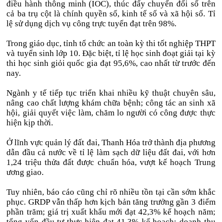
điều hành thông minh (IOC), thúc đẩy chuyển đổi số trên
cả ba trụ cột là chính quyền số, kinh tế số và xã hội số. Tỉ
lệ sử dụng dịch vụ công trực tuyến đạt trên 98%.
Trong giáo dục, tỉnh tổ chức an toàn kỳ thi tốt nghiệp THPT
và tuyển sinh lớp 10. Đặc biệt, tỉ lệ học sinh đoạt giải tại kỳ
thi học sinh giỏi quốc gia đạt 95,6%, cao nhất từ trước đến
nay.
Ngành y tế tiếp tục triển khai nhiều kỹ thuật chuyên sâu,
nâng cao chất lượng khám chữa bệnh; công tác an sinh xã
hội, giải quyết việc làm, chăm lo người có công được thực
hiện kịp thời.
Ở lĩnh vực quản lý đất đai, Thanh Hóa trở thành địa phương
dẫn đầu cả nước về tỉ lệ làm sạch dữ liệu đất đai, với hơn
1,24 triệu thửa đất được chuẩn hóa, vượt kế hoạch Trung
ương giao.
Tuy nhiên, báo cáo cũng chỉ rõ nhiều tồn tại cần sớm khắc
phục. GRDP vẫn thấp hơn kịch bản tăng trưởng gần 3 điểm
phần trăm; giá trị xuất khẩu mới đạt 42,3% kế hoạch năm;
tổng vốn đầu tư thực hiện đạt 41,3% kế hoạch; doanh thu