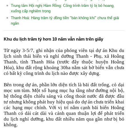
Trung tâm Hội nghị Hàm Rồng: Công trình trăm tỷ bị bỏ hoang,
xuống cấp nghiêm trọng
Thanh Hoá: Hàng trăm tỷ đồng tiền "bán không khí" chưa thể giải
ngân
Khu du lịch trăm tỷ hơn 10 năm vẫn nằm trên giấy
Từ ngày 3-5/7, ghi nhận của phóng viên tại dự án Khu du
lịch sinh thái biển và nghỉ dưỡng Thanh - Phụ, xã Hoằng
Thanh, tỉnh Thanh Hóa (trước đây thuộc huyện Hoằng
Hóa), khu đất rộng khoảng 30ha nằm sát bờ biển vẫn chưa
có bất kỳ công trình du lịch nào được xây dựng.
Bên trong dự án, phần lớn diện tích là bãi đất trống, cỏ dại
mọc um tùm. Một số hạng mục hạ tầng như đường nội bộ,
hệ thống điện chiếu sáng và cống thoát nước đã được đầu
tư nhưng không phát huy hiệu quả do dự án chưa triển khai
các hạng mục chính. Với vị trí nằm cạnh bãi biển Hoằng
Thanh có dải cát dài và cảnh quan thuận lợi để phát triển
du lịch nghỉ dưỡng, khu đất nhiều năm qua gần như bị bỏ
không.