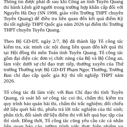
Thông tin được phát đi sau khi Công an tỉnh Tuyên Quang
thi hành Lệnh giữ người trong trường hợp khẩn cấp đối với
Nguyễn Hà Duy (SN 1998, giáo viên Trường THPT chuyên
Tuyên Quang) để điều tra liên quan đến kết quả điểm Kỳ
thi tốt nghiệp THPT Quốc gia năm 2026 tại điểm thi Trường
THPT chuyên Tuyên Quang.
Theo Bộ GD-ĐT, ngày 2/7, Bộ đã thành lập Tổ công tác
kiểm tra, xác minh các nội dung liên quan đến kết quả thi
tại Hội đồng thi môn Toán tỉnh Tuyên Quang. Tổ công tác
gồm đại diện các đơn vị chức năng của Bộ và Bộ Công an,
làm việc dưới sự chỉ đạo trực tiếp, thường xuyên của Thứ
trưởng Thường trực Bộ GD-ĐT Phạm Ngọc Thưởng, Trưởng
Ban chỉ đạo cấp quốc gia Kỳ thi tốt nghiệp THPT năm
2026.
Tổ công tác đã làm việc với Ban Chỉ đạo thi tỉnh Tuyên
Quang, rà soát hồ sơ công tác coi thi, chấm thi; kiểm tra
quy trình bảo quản bài thi, chấm thi trắc nghiệm; đối chiếu
dữ liệu quét bài thi, phiếu trả lời trắc nghiệm của thí sinh;
phân tích, đối sánh dữ liệu điểm thi với kết quả học tập của
thí sinh. Đồng thời, Tổ công tác cũng yêu cầu các cá nhân
liên quan báo cáo, tường trình việc thực hiện nhiệm vụ