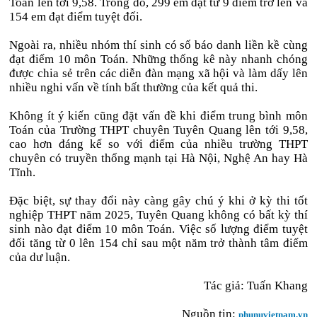
Toán lên tới 9,58. Trong đó, 299 em đạt từ 9 điểm trở lên và
154 em đạt điểm tuyệt đối.
Ngoài ra, nhiều nhóm thí sinh có số báo danh liền kề cùng
đạt điểm 10 môn Toán. Những thống kê này nhanh chóng
được chia sẻ trên các diễn đàn mạng xã hội và làm dấy lên
nhiều nghi vấn về tính bất thường của kết quả thi.
Không ít ý kiến cũng đặt vấn đề khi điểm trung bình môn
Toán của Trường THPT chuyên Tuyên Quang lên tới 9,58,
cao hơn đáng kể so với điểm của nhiều trường THPT
chuyên có truyền thống mạnh tại Hà Nội, Nghệ An hay Hà
Tĩnh.
Đặc biệt, sự thay đổi này càng gây chú ý khi ở kỳ thi tốt
nghiệp THPT năm 2025, Tuyên Quang không có bất kỳ thí
sinh nào đạt điểm 10 môn Toán. Việc số lượng điểm tuyệt
đối tăng từ 0 lên 154 chỉ sau một năm trở thành tâm điểm
của dư luận.
Tác giả:
Tuấn Khang
Nguồn tin:
phunuvietnam.vn