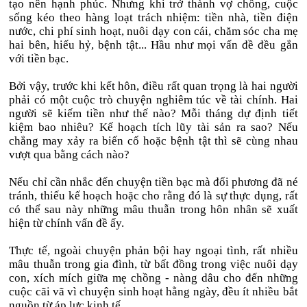
tạo nên hạnh phúc. Nhưng khi trở thành vợ chồng, cuộc
sống kéo theo hàng loạt trách nhiệm: tiền nhà, tiền điện
nước, chi phí sinh hoạt, nuôi dạy con cái, chăm sóc cha mẹ
hai bên, hiếu hỷ, bệnh tật... Hầu như mọi vấn đề đều gắn
với tiền bạc.
Bởi vậy, trước khi kết hôn, điều rất quan trọng là hai người
phải có một cuộc trò chuyện nghiêm túc về tài chính. Hai
người sẽ kiếm tiền như thế nào? Mỗi tháng dự định tiết
kiệm bao nhiêu? Kế hoạch tích lũy tài sản ra sao? Nếu
chẳng may xảy ra biến cố hoặc bệnh tật thì sẽ cùng nhau
vượt qua bằng cách nào?
Nếu chỉ cần nhắc đến chuyện tiền bạc mà đối phương đã né
tránh, thiếu kế hoạch hoặc cho rằng đó là sự thực dụng, rất
có thể sau này những mâu thuẫn trong hôn nhân sẽ xuất
hiện từ chính vấn đề ấy.
Thực tế, ngoài chuyện phản bội hay ngoại tình, rất nhiều
mâu thuẫn trong gia đình, từ bất đồng trong việc nuôi dạy
con, xích mích giữa mẹ chồng - nàng dâu cho đến những
cuộc cãi vã vì chuyện sinh hoạt hằng ngày, đều ít nhiều bắt
nguồn từ áp lực kinh tế.