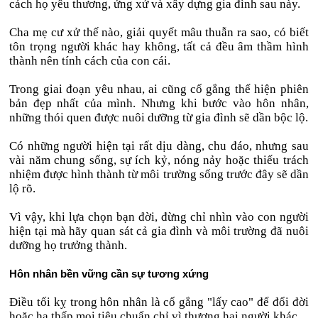
cách họ yêu thương, ứng xử và xây dựng gia đình sau này.
Cha mẹ cư xử thế nào, giải quyết mâu thuẫn ra sao, có biết
tôn trọng người khác hay không, tất cả đều âm thầm hình
thành nên tính cách của con cái.
Trong giai đoạn yêu nhau, ai cũng cố gắng thể hiện phiên
bản đẹp nhất của mình. Nhưng khi bước vào hôn nhân,
những thói quen được nuôi dưỡng từ gia đình sẽ dần bộc lộ.
Có những người hiện tại rất dịu dàng, chu đáo, nhưng sau
vài năm chung sống, sự ích kỷ, nóng nảy hoặc thiếu trách
nhiệm được hình thành từ môi trường sống trước đây sẽ dần
lộ rõ.
Vì vậy, khi lựa chọn bạn đời, đừng chỉ nhìn vào con người
hiện tại mà hãy quan sát cả gia đình và môi trường đã nuôi
dưỡng họ trưởng thành.
Hôn nhân bền vững cần sự tương xứng
Điều tối kỵ trong hôn nhân là cố gắng "lấy cao" để đổi đời
hoặc hạ thấp mọi tiêu chuẩn chỉ vì thương hại người khác.