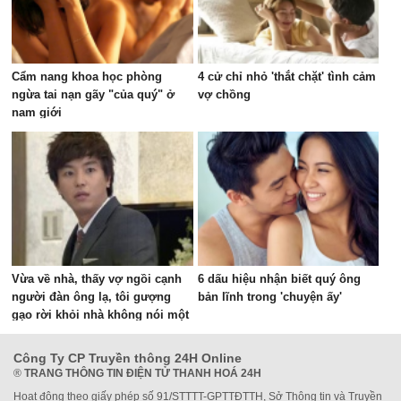
Cẩm nang khoa học phòng
4 cử chỉ nhỏ 'thắt chặt' tình cảm
ngừa tai nạn gãy "của quý" ở
vợ chồng
nam giới
Vừa về nhà, thấy vợ ngồi cạnh
6 dấu hiệu nhận biết quý ông
người đàn ông lạ, tôi gượng
bản lĩnh trong 'chuyện ấy'
gạo rời khỏi nhà không nói một
lời
Công Ty CP Truyền thông 24H Online
®
TRANG THÔNG TIN ĐIỆN TỬ THANH HOÁ 24H
Hoạt động theo giấy phép số 91/STTTT-GPTTĐTTH, Sở Thông tin và Truyền